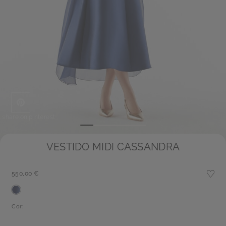
l.share.on.pinterest
VESTIDO MIDI CASSANDRA
550,00 €
Cor: