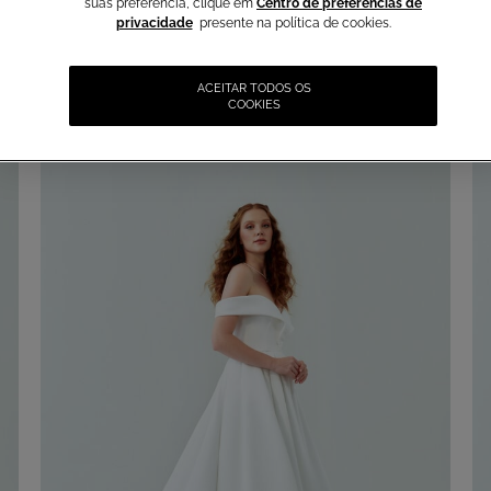
suas preferência, clique em
Centro de preferências de
privacidade
presente na política de cookies.
ACEITAR TODOS OS
COOKIES
Shop Online