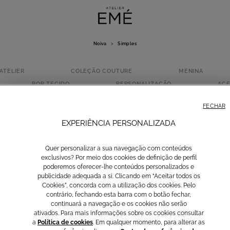
Noiva
>
Simples
ATELIER
COLEÇÃO COUTURE
MENINA
POR TECIDO
PERSONALIZAÇÃO
ACE
SIMPLES
FECHAR
EXPERIÊNCIA PERSONALIZADA
Quer personalizar a sua navegação com conteúdos
exclusivos? Por meio dos cookies de definição de perfil
poderemos oferecer-lhe conteúdos personalizados e
publicidade adequada a si. Clicando em “Aceitar todos os
Cookies”, concorda com a utilização dos cookies. Pelo
contrário, fechando esta barra com o botão fechar,
continuará a navegação e os cookies não serão
ativados. Para mais informações sobre os cookies consultar
a
Política de cookies
. Em qualquer momento, para alterar as
Clássico
Princesa
Moderno
Vintage