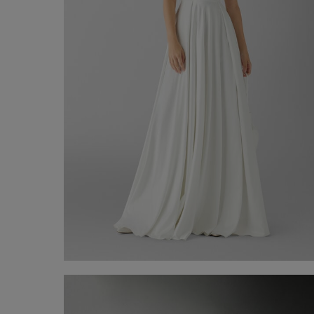
Vestido de Noiva Angy
690,00 €