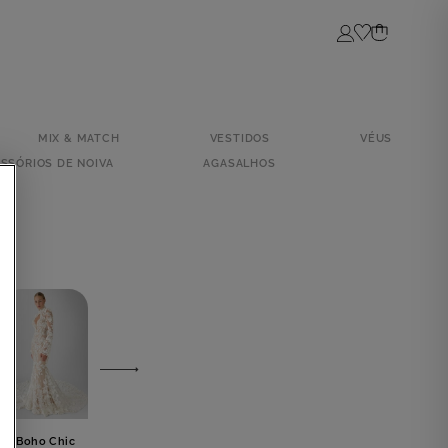
Login
MIX & MATCH
VESTIDOS
VÉUS
SSÓRIOS DE NOIVA
AGASALHOS
Boho Chic
Luxuoso
Casamento
Tropical