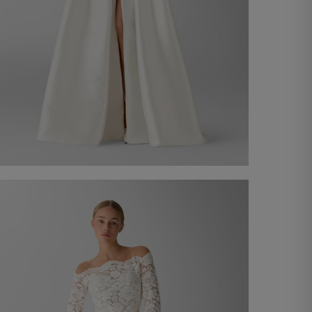
Vestido de Noiva Eloisa
990,00 €
Compre agora