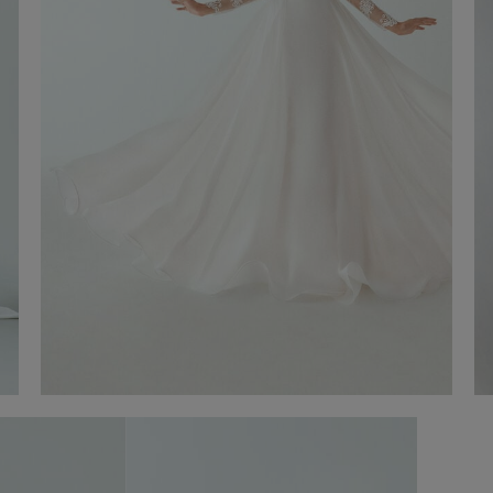
Saia em organza de seda
1.900,00 €
Compre agora