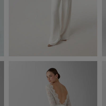
Conjunto em crepe
690,00 €
Compre agora