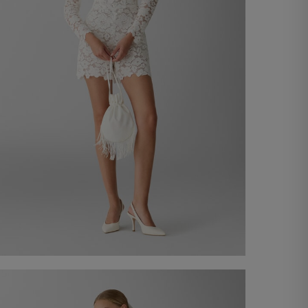
Macacão curto de renda
890,00 €