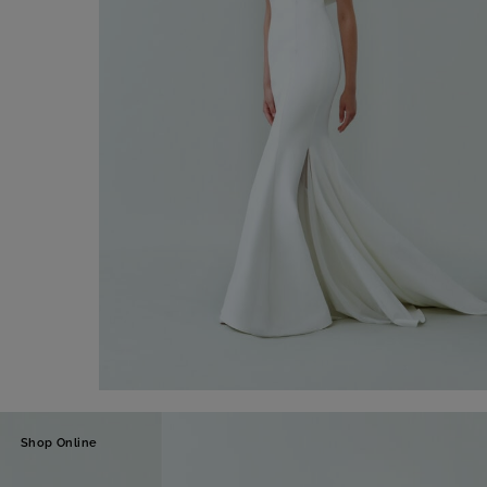
Vestido de noiva Nancy
Shop Online
3.300,00 €
Compre agora