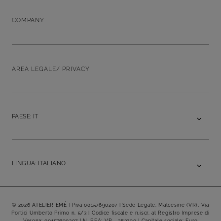
COMPANY
AREA LEGALE/ PRIVACY
PAESE: IT
LINGUA: ITALIANO
© 2026 ATELIER EMÉ | Piva 00157690207 | Sede Legale: Malcesine (VR), Via
Portici Umberto Primo n. 5/3 | Codice fiscale e n.iscr. al Registro Imprese di
Verona: 00157690207 | N. REA: VR - 383290 | Capitale sociale: Euro