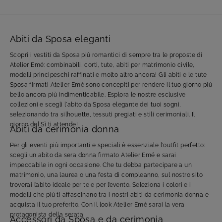
Abiti da Sposa eleganti
Scopri i vestiti da Sposa più romantici di sempre tra le proposte di
Atelier Emé: combinabili, corti, tute, abiti per matrimonio civile,
modelli principeschi raffinati e molto altro ancora! Gli abiti e le tute
Sposa firmati Atelier Emé sono concepiti per rendere il tuo giorno più
bello ancora più indimenticabile. Esplora le nostre esclusive
collezioni e scegli l'abito da Sposa elegante dei tuoi sogni,
selezionando tra silhouette, tessuti pregiati e stili cerimoniali. Il
giorno del Sì ti attende!
Abiti da cerimonia donna
Per gli eventi più importanti e speciali è essenziale l'outfit perfetto:
scegli un abito da sera donna firmato Atelier Emé e sarai
impeccabile in ogni occasione. Che tu debba partecipare a un
matrimonio, una laurea o una festa di compleanno, sul nostro sito
troverai l’abito ideale per te e per l’evento. Seleziona i colori e i
modelli che più ti affascinano tra i nostri abiti da cerimonia donna e
acquista il tuo preferito. Con il look Atelier Emé sarai la vera
protagonista della serata!
Accessori da Sposa e da cerimonia