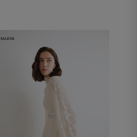
SALDOS