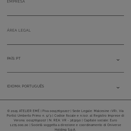
EMPRESA
ÁREA LEGAL
PAÍS: PT
IDIOMA: PORTUGUÊS
© 2025 ATELIER EMÉ | Piva 00157690207 | Sede Legale: Malcesine (VR), Via
Portici Umberto Primo n. 5/3 | Codice fiscale e n.iscr. al Registro Imprese di
Verona: 00157690207 | N. REA: VR - 383290 | Capitale sociale: Euro
1.275.000,00 | Società soggetta a direzione e coordinamento di Oniverse
Holding S.p.A.