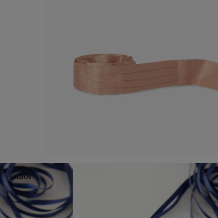
Cinto
-50%
SALDOS
30,00 €
60,00 €
Compre agora