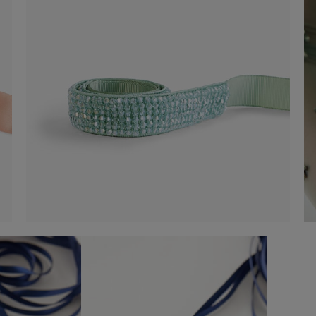
Cinto
-50%
30,00 €
60,00 €
Compre agora