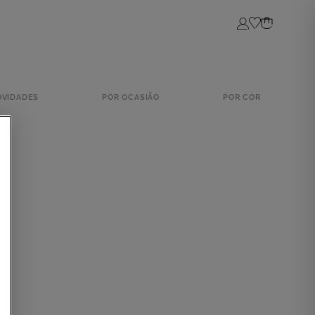
Login
OVIDADES
POR OCASIÃO
POR COR
S