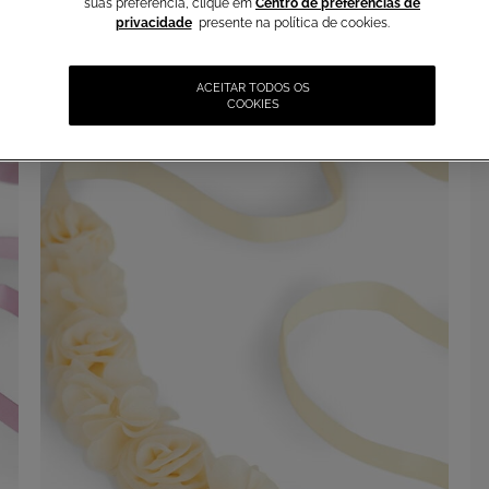
suas preferência, clique em
Centro de preferências de
privacidade
presente na política de cookies.
ACEITAR TODOS OS
COOKIES
SALDOS