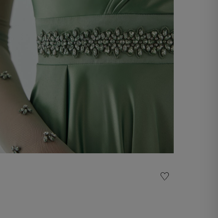
Cinto com strass
-50%
30,00 €
60,00 €
Compre agora