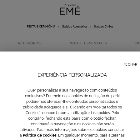
FESTA E CERIMÓNIA
>
Saldos Acessórios
>
Saldos Cintos
ACESSÓRIOS
WHITE ESSENTIALS
N
SALDOS CINTO
FECHAR
EXPERIÊNCIA PERSONALIZADA
Quer personalizar a sua navegação com conteúdos
exclusivos? Por meio dos cookies de definição de perfil
poderemos oferecer-lhe conteúdos personalizados e
publicidade adequada a si. Clicando em “Aceitar todos os
Cookies”, concorda com a utilização dos cookies. Pelo
contrário, fechando esta barra com o botão fechar,
continuará a navegação e os cookies não serão
ativados. Para mais informações sobre os cookies consultar
Ver tudo
Saldos Malas
Saldos Cintos
a
Política de cookies
. Em qualquer momento, para alterar as