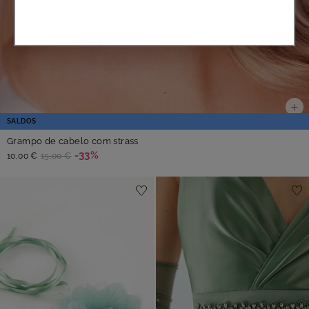
SALDOS
Grampo de cabelo com strass
-33%
10,00 €
15,00 €