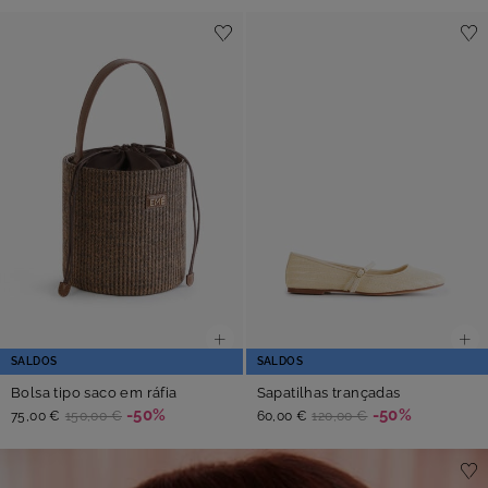
SALDOS
SALDOS
Bolsa tipo saco em ráfia
Sapatilhas trançadas
-50%
-50%
75,00 €
150,00 €
60,00 €
120,00 €