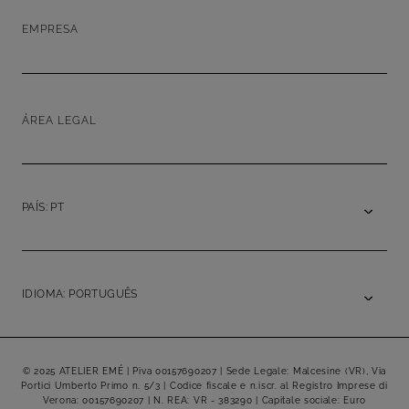
EMPRESA
ÁREA LEGAL
PAÍS: PT
IDIOMA: PORTUGUÊS
© 2025 ATELIER EMÉ | Piva 00157690207 | Sede Legale: Malcesine (VR), Via
Portici Umberto Primo n. 5/3 | Codice fiscale e n.iscr. al Registro Imprese di
Verona: 00157690207 | N. REA: VR - 383290 | Capitale sociale: Euro