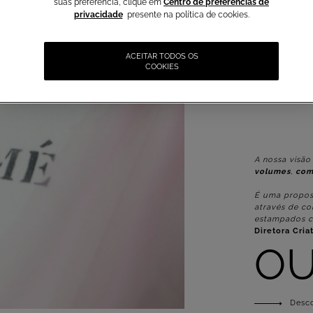
suas preferência, clique em
Centro de preferências de
privacidade
presente na política de cookies.
ACEITAR TODOS OS
COOKIES
A nossa visão
volumes
,
com
É uma propost
através de co
estampados c
Diretora Cria
OU
Desc