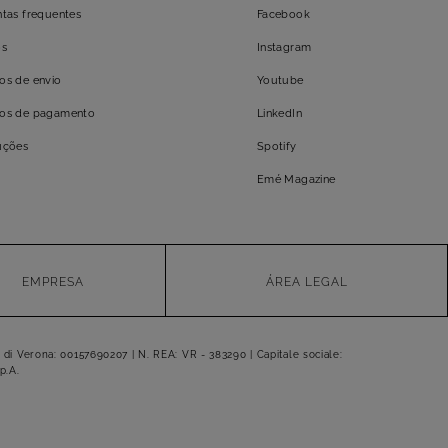
tas frequentes
Facebook
os
Instagram
os de envio
Youtube
os de pagamento
LinkedIn
uções
Spotify
Emé Magazine
EMPRESA
ÁREA LEGAL
 di Verona: 00157690207 | N. REA: VR - 383290 | Capitale sociale:
p.A.