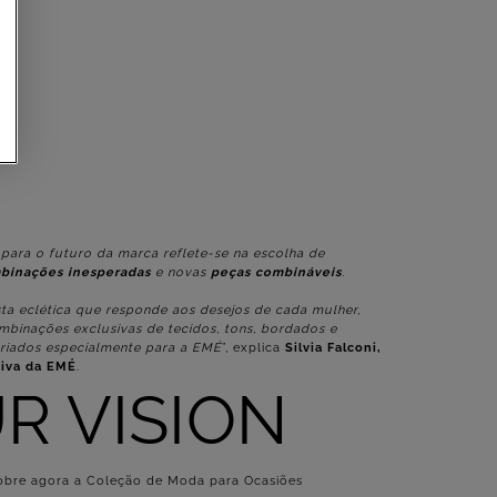
 para o futuro da marca reflete-se na escolha de
binações inesperadas
e novas
peças combináveis
.
a eclética que responde aos desejos de cada mulher,
mbinações exclusivas de tecidos, tons, bordados e
riados especialmente para a EMÉ
”, explica
Silvia Falconi,
tiva da EMÉ
.
R VISION
obre agora a Coleção de Moda para Ocasiões