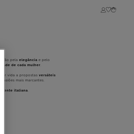
Login
paixão pela
elegância
e pelo
idade de cada mulher
.
 dar vida a propostas
versáteis
ocasiões mais marcantes.
amente italiana
.