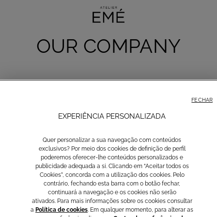
OUR COMPANY
a especializada em
Vestidos de Noiva
e
Moda para Ocasiões
. Nascida da 
FECHAR
o
, a EMÉ cria coleções que celebram a
essência da feminilidade
e a
unic
EXPERIÊNCIA PERSONALIZADA
s em Itália
, combinando silhuetas refinadas com detalhes modernos para
 para acompanhar cada momento especial — da elegância do dia a dia às 
Quer personalizar a sua navegação com conteúdos
flete a identidade distintiva da EMÉ:
refinada
,
contemporânea
e
autentic
exclusivos? Por meio dos cookies de definição de perfil
poderemos oferecer-lhe conteúdos personalizados e
publicidade adequada a si. Clicando em “Aceitar todos os
Cookies”, concorda com a utilização dos cookies. Pelo
contrário, fechando esta barra com o botão fechar,
continuará a navegação e os cookies não serão
ativados. Para mais informações sobre os cookies consultar
a
Política de cookies
. Em qualquer momento, para alterar as