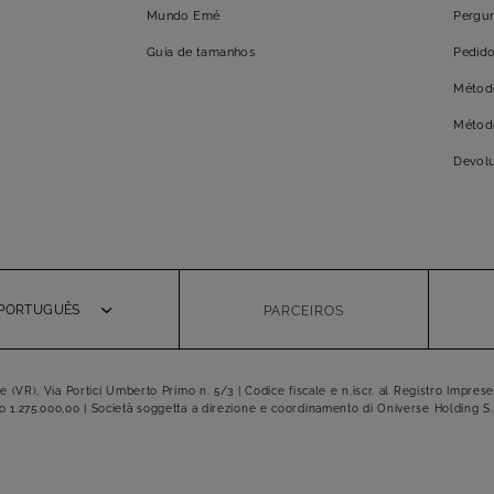
Mundo Emé
Pergun
Guia de tamanhos
Pedid
Métod
Métod
Devol
 PORTUGUÊS
PARCEIROS
VR), Via Portici Umberto Primo n. 5/3 | Codice fiscale e n.iscr. al Registro Imprese
o 1.275.000,00 | Società soggetta a direzione e coordinamento di Oniverse Holding S.