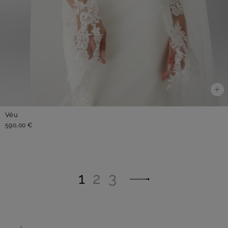
Véu
590,00 €
1
2
3