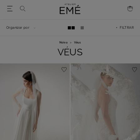
Organizar por
+ FILTRAR
Noiva
>
Véus
VÉUS