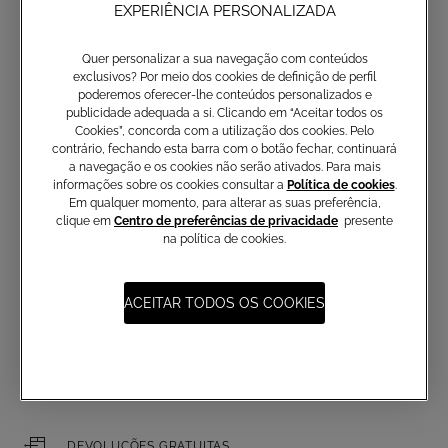
EXPERIÊNCIA PERSONALIZADA
Quer personalizar a sua navegação com conteúdos
exclusivos? Por meio dos cookies de definição de perfil
Não perca as últimas coleções,
poderemos oferecer-lhe conteúdos personalizados e
publicidade adequada a si. Clicando em “Aceitar todos os
artigos exclusivos e novidades
Cookies”, concorda com a utilização dos cookies. Pelo
com a newsletter Atelier Emé
contrário, fechando esta barra com o botão fechar, continuará
a navegação e os cookies não serão ativados. Para mais
informações sobre os cookies consultar a
Política de cookies
.
Em qualquer momento, para alterar as suas preferência,
clique em
Centro de preferências de privacidade
presente
E-mail
na política de cookies.
ACEITAR TODOS OS COOKIES
PORTES GRÁTIS A PARTIR DE 250€
DEVOLUÇÕES GRATUITAS