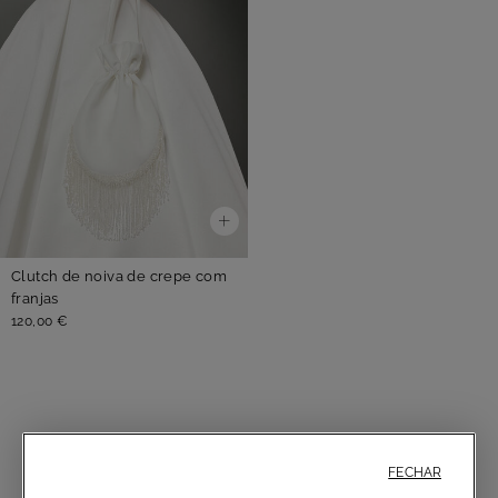
Clutch de noiva de crepe com
franjas
120,00 €
CLUTCHES
FECHAR