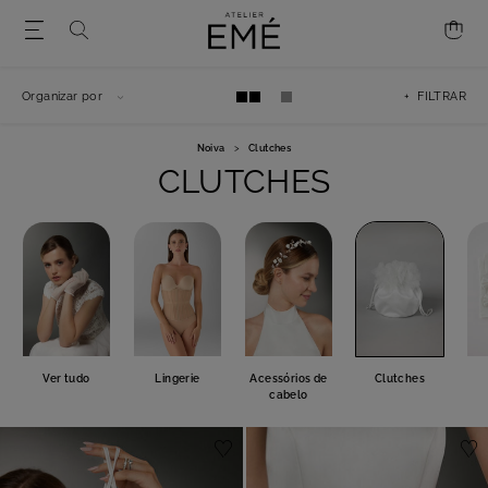
Organizar por
+ FILTRAR
Noiva
>
Clutches
CLUTCHES
Ver tudo
Lingerie
Acessórios de
Clutches
cabelo