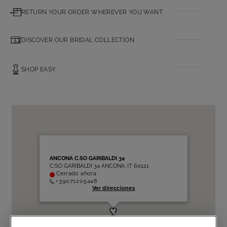
RETURN YOUR ORDER WHEREVER YOU WANT
DISCOVER OUR BRIDAL COLLECTION
SHOP EASY
ANCONA C.SO GARIBALDI 34
C.SO GARIBALDI 34 ANCONA, IT 60121
Cerrado ahora
+39071205448
Ver direcciones