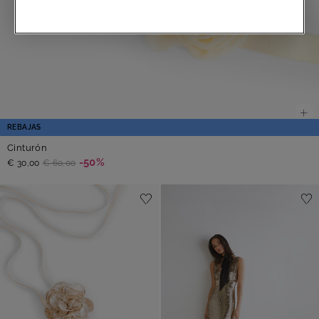
REBAJAS
Cinturón
-50%
€ 30,00
€ 60,00