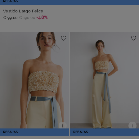
REBAJAS
Vestido Largo Felce
-48%
€ 99,00
€ 190,00
REBAJAS
REBAJAS