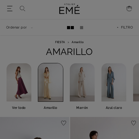
Ordenar por
+ FILTRO
FIESTA
>
Amarillo
AMARILLO
Ver todo
Amarillo
Marrón
Azul claro