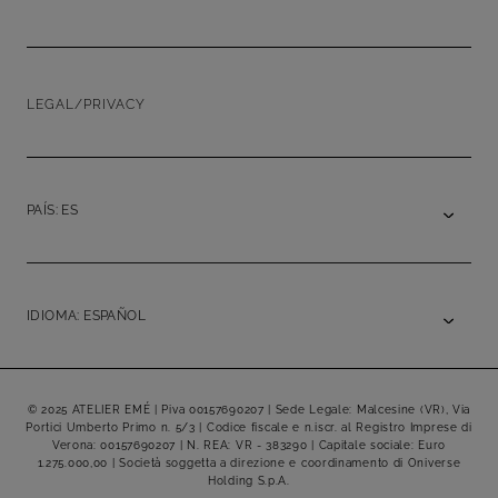
LEGAL/PRIVACY
PAÍS: ES
IDIOMA: ESPAÑOL
© 2025 ATELIER EMÉ | Piva 00157690207 | Sede Legale: Malcesine (VR), Via
Portici Umberto Primo n. 5/3 | Codice fiscale e n.iscr. al Registro Imprese di
Verona: 00157690207 | N. REA: VR - 383290 | Capitale sociale: Euro
1.275.000,00 | Società soggetta a direzione e coordinamento di Oniverse
Holding S.p.A.