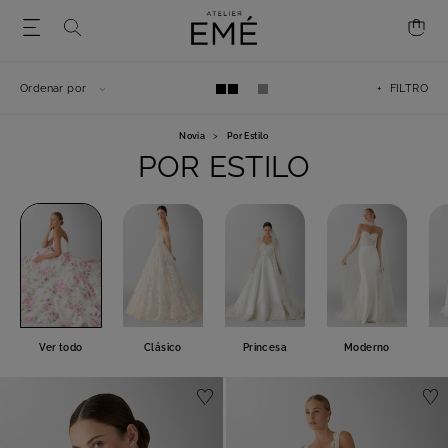
Ordenar por
+ FILTRO
Novia
>
Por Estilo
POR ESTILO
Ver todo
Clásico
Princesa
Moderno