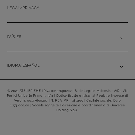
LEGAL/PRIVACY
PAÍS: ES
IDIOMA: ESPAÑOL
© 2025 ATELIER EMÉ | Piva 00157690207 | Sede Legale: Malcesine (VR), Via
Portici Umberto Primo n. 5/3 | Codice fiscale e n.iscr. al Registro Imprese di
Verona: 00157690207 | N. REA: VR - 383290 | Capitale sociale: Euro
1.275.000,00 | Società soggetta a direzione e coordinamento di Oniverse
Holding S.p.A.