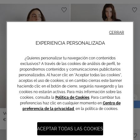
CERRAR
EXPERIENCIA PERSONALIZADA
¿Quieres personalizar tu navegación con contenidos
exclusivos? A través de las cookies de análisis de perfil, te
propondremos contenidos y comunicaciones publicitarios
personalizados. Al hacer clic en "Aceptar todas las cookies",
aceptas el uso de cookies; si en cambio cierras este banner
haciendo clic en el botón de cierre, seguirás navegando y las
cookies no estarán activas. Para más información sobre las
cookies, consulta la
Política de Cookies
. Para cambiar tus
preferencias haz clic en cualquier momento en
Centro de
REBAJAS
preferencia de la privacidad
en la política de cookies.
Vestido Corto Ixia
Vestido corto Aira
-50%
€ 250,00
€ 95,00
€ 190,00
ACEPTAR TODAS LAS COOKIES