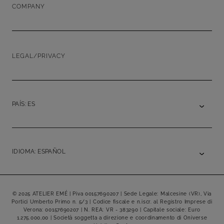
COMPANY
LEGAL/PRIVACY
PAÍS: ES
IDIOMA: ESPAÑOL
© 2025 ATELIER EMÉ | Piva 00157690207 | Sede Legale: Malcesine (VR), Via
Portici Umberto Primo n. 5/3 | Codice fiscale e n.iscr. al Registro Imprese di
Verona: 00157690207 | N. REA: VR - 383290 | Capitale sociale: Euro
1.275.000,00 | Società soggetta a direzione e coordinamento di Oniverse