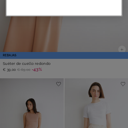
REBAJAS
Suéter de cuello redondo
-43%
€ 39,00
€ 69,00