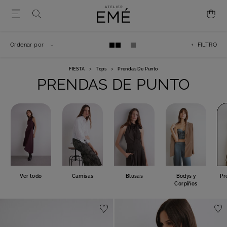
Ordenar por
+ FILTRO
FIESTA
>
Tops
>
Prendas De Punto
PRENDAS DE PUNTO
Ver todo
Camisas
Blusas
Bodys y
Pr
Corpiños