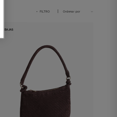
|
+ FILTRO
Ordenar por
REBAJAS