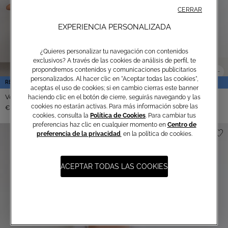
CERRAR
EXPERIENCIA PERSONALIZADA
¿Quieres personalizar tu navegación con contenidos
exclusivos? A través de las cookies de análisis de perfil, te
propondremos contenidos y comunicaciones publicitarios
personalizados. Al hacer clic en "Aceptar todas las cookies",
REBAJAS
REBAJAS
aceptas el uso de cookies; si en cambio cierras este banner
Vestido Largo Ametista
Vestido Largo Felce
haciendo clic en el botón de cierre, seguirás navegando y las
-34%
-48%
cookies no estarán activas. Para más información sobre las
€ 99,00
€ 149,00
€ 99,00
€ 190,00
cookies, consulta la
Política de Cookies
. Para cambiar tus
preferencias haz clic en cualquier momento en
Centro de
preferencia de la privacidad
en la política de cookies.
ACEPTAR TODAS LAS COOKIES