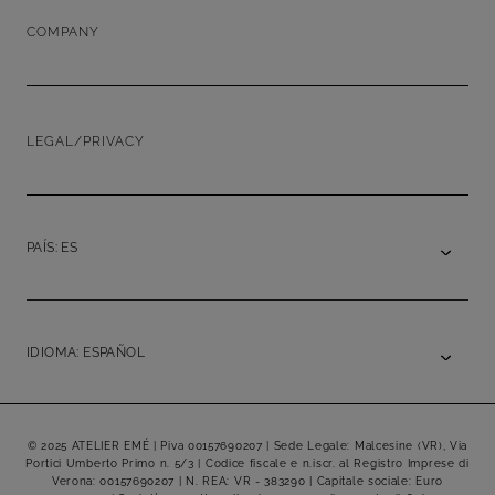
COMPANY
LEGAL/PRIVACY
PAÍS: ES
IDIOMA: ESPAÑOL
© 2025 ATELIER EMÉ | Piva 00157690207 | Sede Legale: Malcesine (VR), Via
Portici Umberto Primo n. 5/3 | Codice fiscale e n.iscr. al Registro Imprese di
Verona: 00157690207 | N. REA: VR - 383290 | Capitale sociale: Euro