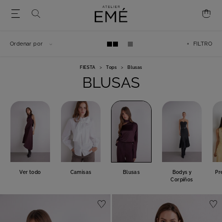
Ordenar por
+ FILTRO
FIESTA
>
Tops
>
Blusas
BLUSAS
Ver todo
Camisas
Blusas
Bodys y
Pr
Corpiños