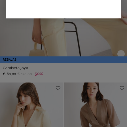
REBAJAS
Camiseta joya
-50%
€ 60,00
€ 120,00