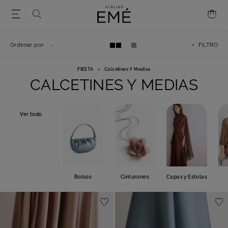
Ordenar por
+ FILTRO
FIESTA
>
Calcetines Y Medias
CALCETINES Y MEDIAS
Ver todo
Bolsos
Cinturones
Capas y Estolas