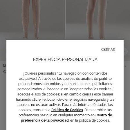
CERRAR
EXPERIENCIA PERSONALIZADA
Medias autoportantes "I said yes"
Pantys transparentes con línea
de strass en la part...
€ 39,00
¿Quieres personalizar tu navegación con contenidos
€ 49,00
exclusivos? A través de las cookies de análisis de perfil, te
propondremos contenidos y comunicaciones publicitarios
personalizados. Al hacer clic en "Aceptar todas las cookies",
aceptas el uso de cookies; si en cambio cierras este banner
haciendo clic en el botón de cierre, seguirás navegando y las
cookies no estarán activas. Para más información sobre las
cookies, consulta la
Política de Cookies
. Para cambiar tus
CALCETINES Y MEDIAS
preferencias haz clic en cualquier momento en
Centro de
preferencia de la privacidad
en la política de cookies.