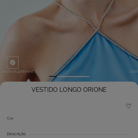
l.share.on.pinterest
labe
VESTIDO LONGO ORIONE
Cor:
Descrição