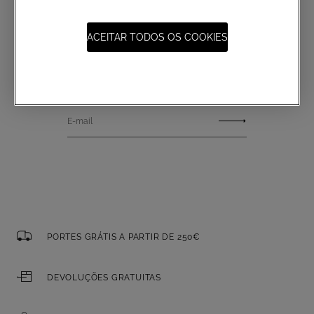
Não perca as últimas coleções,
ACEITAR TODOS OS COOKIES
artigos exclusivos e novidades
com a newsletter Atelier Emé
E-mail
PORTES GRÁTIS A PARTIR DE 250€
DEVOLUÇÕES GRATUITAS