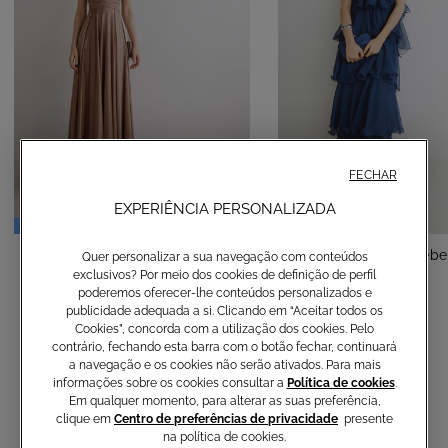
FECHAR
EXPERIÊNCIA PERSONALIZADA
SALDOS
Vestido comprido Cuba
Vestido comprido Febe
Quer personalizar a sua navegação com conteúdos
exclusivos? Por meio dos cookies de definição de perfil
-50%
420,00 €
165,00 €
330,00 €
poderemos oferecer-lhe conteúdos personalizados e
publicidade adequada a si. Clicando em “Aceitar todos os
Cookies”, concorda com a utilização dos cookies. Pelo
contrário, fechando esta barra com o botão fechar, continuará
a navegação e os cookies não serão ativados. Para mais
informações sobre os cookies consultar a
Política de cookies
.
Em qualquer momento, para alterar as suas preferência,
clique em
Centro de preferências de privacidade
presente
na política de cookies.