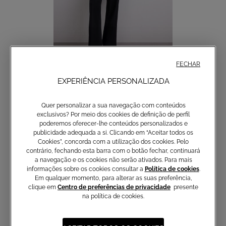
FECHAR
EXPERIÊNCIA PERSONALIZADA
Calças de perna reta
120,00 €
Quer personalizar a sua navegação com conteúdos
exclusivos? Por meio dos cookies de definição de perfil
poderemos oferecer-lhe conteúdos personalizados e
publicidade adequada a si. Clicando em “Aceitar todos os
Cookies”, concorda com a utilização dos cookies. Pelo
contrário, fechando esta barra com o botão fechar, continuará
a navegação e os cookies não serão ativados. Para mais
informações sobre os cookies consultar a
Política de cookies
.
Em qualquer momento, para alterar as suas preferência,
clique em
Centro de preferências de privacidade
presente
na política de cookies.
Não perca as últimas coleções,
artigos exclusivos e novidades
com a newsletter Atelier Emé