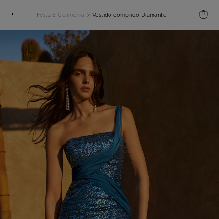
>
Festa E Cerimónia
Vestido comprido Diamante