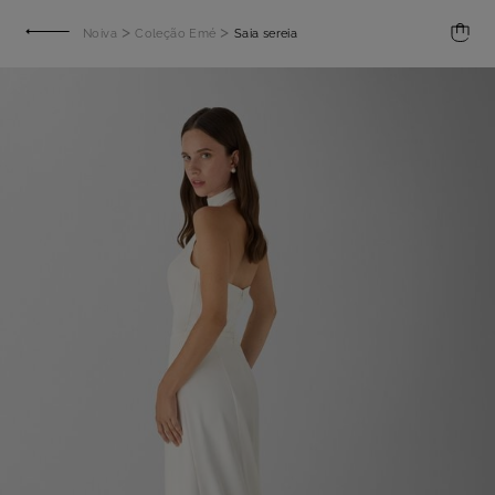
>
>
Noiva
Coleção Emé
Saia sereia