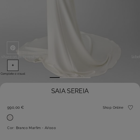
l.share.on.pinterest
labe
+
Complete o visual
SAIA SEREIA
990,00 €
Shop Online
Cor:
Branco Marfim - AV000