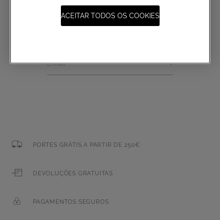
Não perca as últimas coleções,
artigos exclusivos e novidades
ACEITAR TODOS OS COOKIES
com a newsletter Atelier Emé
E-mail
PORTES GRÁTIS A PARTIR DE 250€
DEVOLUÇÕES GRATUITAS
PAGAMENTOS SEGUROS