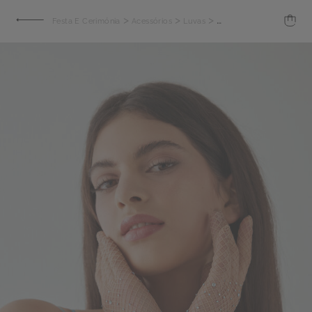
>
>
>
Festa E Cerimónia
Acessórios
Luvas
Luvas de rede