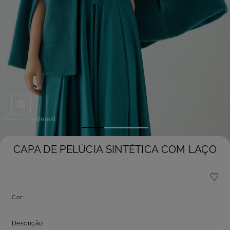
l.share.on.pinterest
CAPA DE PELÚCIA SINTÉTICA COM LAÇO
Cor:
Descrição