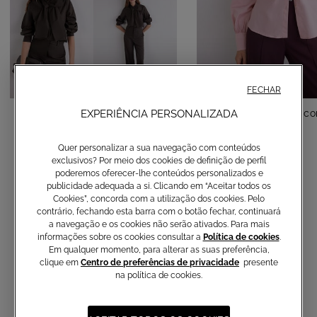
FECHAR
Camisa em algodão com laço
EXPERIÊNCIA PERSONALIZADA
Camisa em algodão co
150,00 €
150,00 €
Quer personalizar a sua navegação com conteúdos
exclusivos? Por meio dos cookies de definição de perfil
poderemos oferecer-lhe conteúdos personalizados e
publicidade adequada a si. Clicando em “Aceitar todos os
Cookies”, concorda com a utilização dos cookies. Pelo
contrário, fechando esta barra com o botão fechar, continuará
a navegação e os cookies não serão ativados. Para mais
informações sobre os cookies consultar a
Política de cookies
.
Em qualquer momento, para alterar as suas preferência,
clique em
Centro de preferências de privacidade
presente
na política de cookies.
Não perca as últimas coleções,
artigos exclusivos e novidades
com a newsletter Atelier Emé