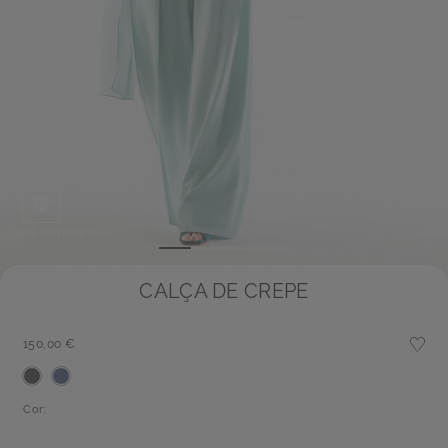
l.share.on.pinterest
labe
CALÇA DE CREPE
150,00 €
Cor: