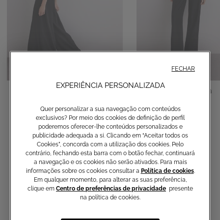
FECHAR
EXPERIÊNCIA PERSONALIZADA
Calças palazzo
Calças de perna reta
190,00 €
120,00 €
Quer personalizar a sua navegação com conteúdos
exclusivos? Por meio dos cookies de definição de perfil
poderemos oferecer-lhe conteúdos personalizados e
publicidade adequada a si. Clicando em “Aceitar todos os
Cookies”, concorda com a utilização dos cookies. Pelo
contrário, fechando esta barra com o botão fechar, continuará
a navegação e os cookies não serão ativados. Para mais
informações sobre os cookies consultar a
Política de cookies
.
Em qualquer momento, para alterar as suas preferência,
clique em
Centro de preferências de privacidade
presente
na política de cookies.
Não perca as últimas coleções,
artigos exclusivos e novidades