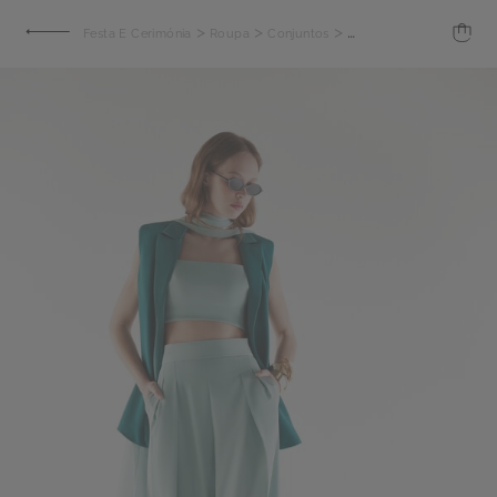
>
>
>
Festa E Cerimónia
Roupa
Conjuntos
Calça de crepe