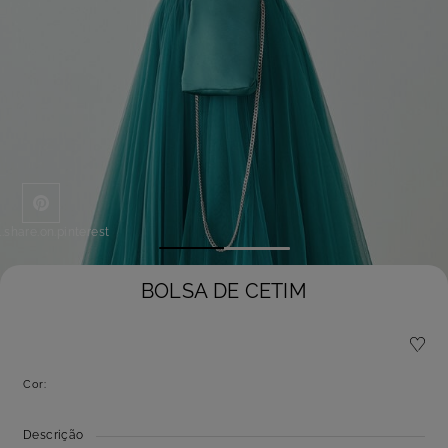
l.share.on.pinterest
BOLSA DE CETIM
Cor:
Descrição