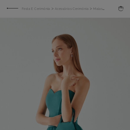
>
>
>
Festa E Cerimónia
Acessórios Cerimónia
Malas
Bolsa de Ceti