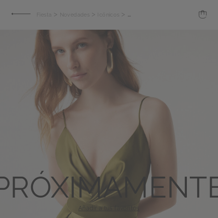
>
>
>
Fiesta
Novedades
Icónicos
Vestido largo Roma
PRÓXIMAMENT
Añadir a tus favoritos