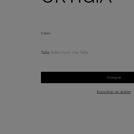
Color:
Talla:
Selecciona Una Talla
Comprar
-
+
1
Encontrar en atelier