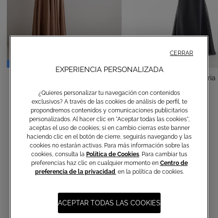
CERRAR
REBAJAS
EXPERIENCIA PERSONALIZADA
Vestido largo Cuba
Vestido Largo Adularia
-50%
¿Quieres personalizar tu navegación con contenidos
€ 330,00
€ 165,00
€ 330,00
exclusivos? A través de las cookies de análisis de perfil, te
propondremos contenidos y comunicaciones publicitarios
personalizados. Al hacer clic en "Aceptar todas las cookies",
aceptas el uso de cookies; si en cambio cierras este banner
haciendo clic en el botón de cierre, seguirás navegando y las
cookies no estarán activas. Para más información sobre las
cookies, consulta la
Política de Cookies
. Para cambiar tus
preferencias haz clic en cualquier momento en
Centro de
preferencia de la privacidad
en la política de cookies.
Suscripción a las comunicaciones
ACEPTAR TODAS LAS COOKIES