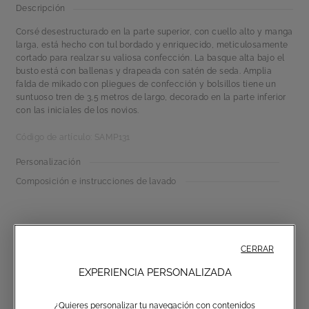
Descripción
Corsé desestructurado en la parte superior, con cuello alto y manga
larga, está hecho con tul bordado y enriquecido, meticulosamente
cortado para realzar su valiosa confección. La basque alta bajo el
busto está con ballenas y drapeada con satén de seda. Amplia
falda de mikado con pliegues de confección y bolsillos tiene un
suntuoso tren de 3,5 metros de largo, decorado en la parte inferior
con las iniciales de los novios.
Código de artículo: SAMP131
Personalización
Composición e instrucciones de lavado
CERRAR
EXPERIENCIA PERSONALIZADA
¿Quieres personalizar tu navegación con contenidos