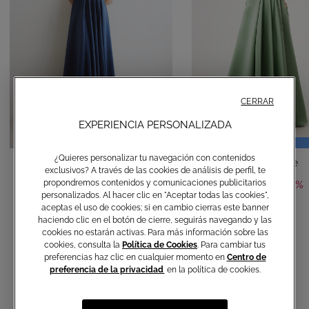
CERRAR
EXPERIENCIA PERSONALIZADA
REBAJAS
¿Quieres personalizar tu navegación con contenidos
Vestido largo Firenze
Vestido largo Firenze
exclusivos? A través de las cookies de análisis de perfil, te
propondremos contenidos y comunicaciones publicitarios
-50%
€ 490,00
€ 245,00
€ 490,00
personalizados. Al hacer clic en "Aceptar todas las cookies",
aceptas el uso de cookies; si en cambio cierras este banner
haciendo clic en el botón de cierre, seguirás navegando y las
cookies no estarán activas. Para más información sobre las
cookies, consulta la
Política de Cookies
. Para cambiar tus
preferencias haz clic en cualquier momento en
Centro de
preferencia de la privacidad
en la política de cookies.