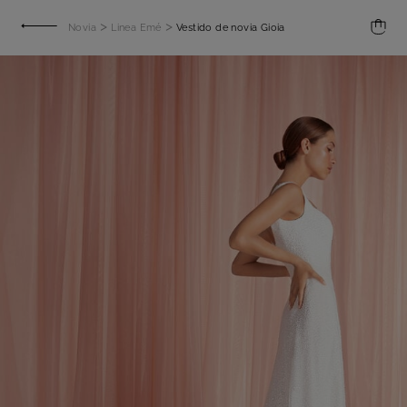
>
>
Novia
Linea Emé
Vestido de novia Gioia