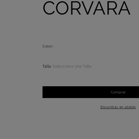
CORVARA
Color:
Talla:
Selecciona Una Talla
Comprar
-
+
1
Encontrar en atelier