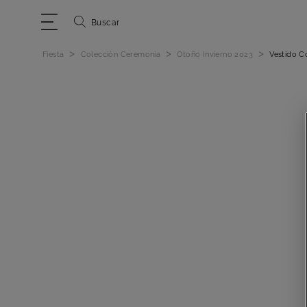
Buscar
>
>
>
Fiesta
Colección Ceremonia
Otoño Invierno 2023
Vestido C