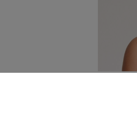
Personalización
Composición e instruc
n corpiño que presenta
da que realza la
a corta amplia y rica de
illante contra la piel.