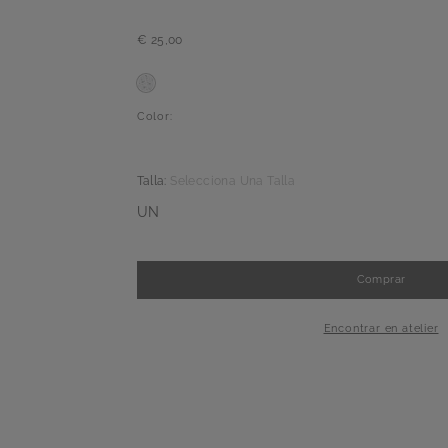
€ 25,00
Color:
Talla:
Selecciona Una Talla
UN
Comprar
-
+
1
Encontrar en atelier