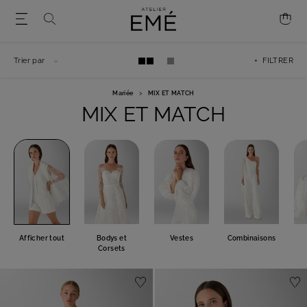
Trier par
+ FILTRER
Mariée
>
MIX ET MATCH
MIX ET MATCH
Afficher tout
Bodys et
Vestes
Combinaisons
Corsets