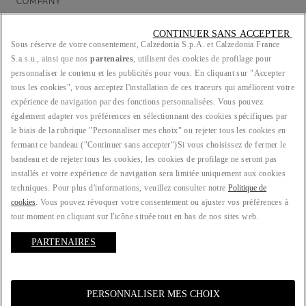
COMPANY
CONTINUER SANS ACCEPTER 
Sous réserve de votre consentement, Calzedonia S.p.A. et Calzedonia France
S.a.s.u., ainsi que nos
partenaires
, utilisent des cookies de profilage pour
LEGAL/PRIVACY
personnaliser le contenu et les publicités pour vous. En cliquant sur "Accepter
tous les cookies", vous acceptez l'installation de ces traceurs qui améliorent votre
expérience de navigation par des fonctions personnalisées. Vous pouvez
également adapter vos préférences en sélectionnant des cookies spécifiques par
le biais de la rubrique "Personnaliser mes choix" ou rejeter tous les cookies en
PAYS : FR
fermant ce bandeau ("Continuer sans accepter")​ Si vous choisissez de fermer le
bandeau et de rejeter tous les cookies, les cookies de profilage ne seront pas
installés et votre expérience de navigation sera limitée uniquement aux cookies
techniques. Pour plus d'informations, veuillez consulter notre
Politique de
LANGUE : FRANÇAIS
cookies
. Vous pouvez révoquer votre consentement ou ajuster vos préférences à
tout moment en cliquant sur l'icône située tout en bas de nos sites web.
PARTENAIRES
© 2025 ATELIER EMÉ | Piva 00157690207 | Sede Legale: Malcesine (VR), Via
Portici Umberto Primo n. 5/3 | Codice fiscale e n.iscr. al Registro Imprese di
Verona: 00157690207 | N. REA: VR - 383290 | Capitale sociale: Euro
1.275.000,00 | Società soggetta a direzione e coordinamento di Oniverse
PERSONNALISER MES CHOIX
Holding S.p.A.