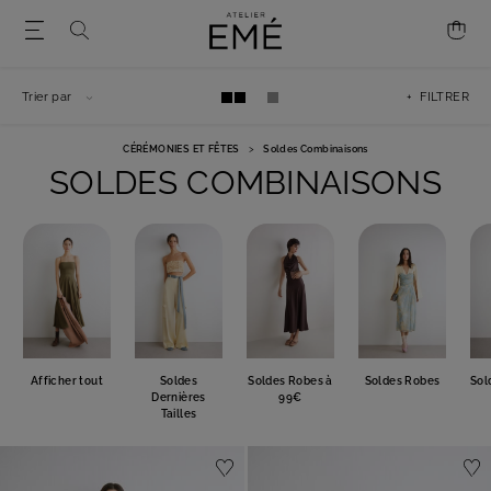
Trier par
+ FILTRER
CÉRÉMONIES ET FÊTES
>
Soldes Combinaisons
SOLDES COMBINAISONS
Afficher tout
Soldes
Soldes Robes à
Soldes Robes
Sol
Dernières
99€
Tailles