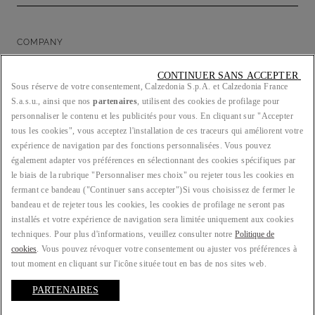
COMPANY
CONTINUER SANS ACCEPTER 
Sous réserve de votre consentement, Calzedonia S.p.A. et Calzedonia France
S.a.s.u., ainsi que nos
partenaires
, utilisent des cookies de profilage pour
LEGAL/PRIVACY
personnaliser le contenu et les publicités pour vous. En cliquant sur "Accepter
tous les cookies", vous acceptez l'installation de ces traceurs qui améliorent votre
expérience de navigation par des fonctions personnalisées. Vous pouvez
également adapter vos préférences en sélectionnant des cookies spécifiques par
le biais de la rubrique "Personnaliser mes choix" ou rejeter tous les cookies en
PAYS : FR
fermant ce bandeau ("Continuer sans accepter")​ Si vous choisissez de fermer le
bandeau et de rejeter tous les cookies, les cookies de profilage ne seront pas
installés et votre expérience de navigation sera limitée uniquement aux cookies
techniques. Pour plus d'informations, veuillez consulter notre
Politique de
LANGUE : FRANÇAIS
cookies
. Vous pouvez révoquer votre consentement ou ajuster vos préférences à
tout moment en cliquant sur l'icône située tout en bas de nos sites web.
PARTENAIRES
© 2025 ATELIER EMÉ | Piva 00157690207 | Sede Legale: Malcesine (VR), Via