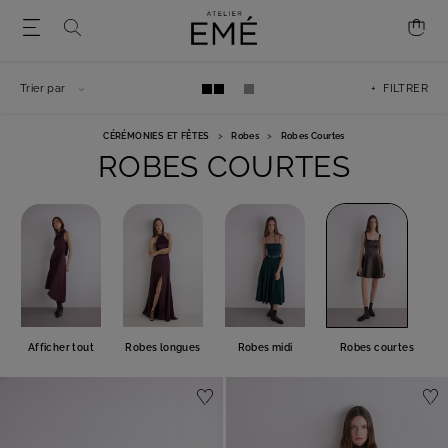
Trier par
+ FILTRER
CÉRÉMONIES ET FÊTES
>
Robes
>
Robes Courtes
ROBES COURTES
Afficher tout
Robes longues
Robes midi
Robes courtes