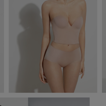
Corset court en microfibre
120,00 €