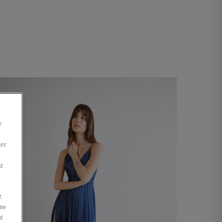
e
ter
ez
z
 ne
nt