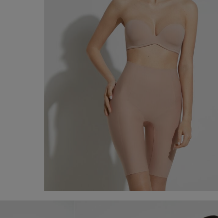
Short en microfibre à coupe brute
80,00 €