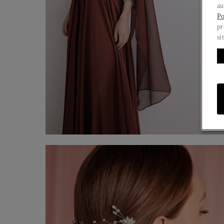
au
Po
pr
si
Étole en chiffon
60,00 €
Acheter maintenant