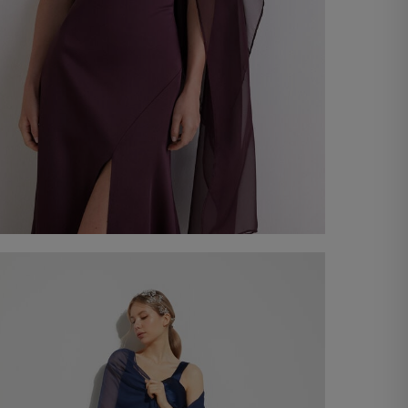
Étole en chiffon
60,00 €
Acheter maintenant