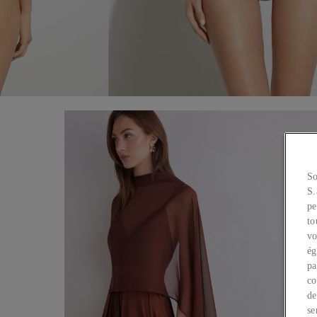
So
S.
pe
to
vo
ég
pa
co
de
se