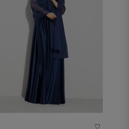
Étole en chiffon
60,00 €