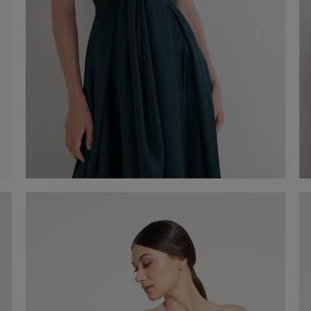
Étole en chiffon
60,00 €
Acheter maintenant