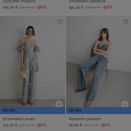
Costume Plutone
Ensemble Dianthus
-50%
-50%
165,00 €
330,00 €
195,00 €
390,00 €
SOLDES
SOLDES
Ensemble Linum
Pantalon palazzo
-50%
-50%
215,00 €
430,00 €
60,00 €
120,00 €