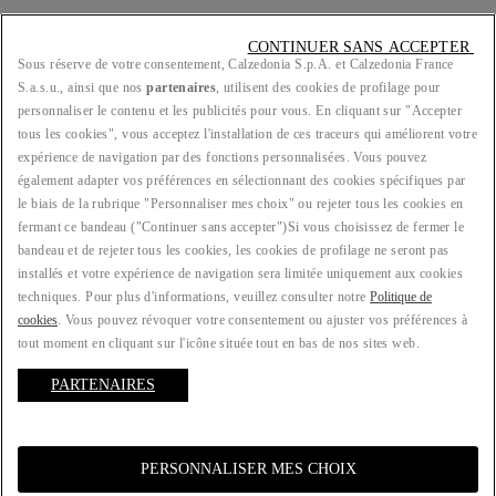
CONTINUER SANS ACCEPTER 
Sous réserve de votre consentement, Calzedonia S.p.A. et Calzedonia France
S.a.s.u., ainsi que nos
partenaires
, utilisent des cookies de profilage pour
LEGAL/PRIVACY
personnaliser le contenu et les publicités pour vous. En cliquant sur "Accepter
tous les cookies", vous acceptez l'installation de ces traceurs qui améliorent votre
expérience de navigation par des fonctions personnalisées. Vous pouvez
également adapter vos préférences en sélectionnant des cookies spécifiques par
le biais de la rubrique "Personnaliser mes choix" ou rejeter tous les cookies en
PAYS : FR
fermant ce bandeau ("Continuer sans accepter")​ Si vous choisissez de fermer le
bandeau et de rejeter tous les cookies, les cookies de profilage ne seront pas
installés et votre expérience de navigation sera limitée uniquement aux cookies
techniques. Pour plus d'informations, veuillez consulter notre
Politique de
LANGUE : FRANÇAIS
cookies
. Vous pouvez révoquer votre consentement ou ajuster vos préférences à
tout moment en cliquant sur l'icône située tout en bas de nos sites web.
PARTENAIRES
© 2025 ATELIER EMÉ | Piva 00157690207 | Sede Legale: Malcesine (VR), Via
Portici Umberto Primo n. 5/3 | Codice fiscale e n.iscr. al Registro Imprese di
Verona: 00157690207 | N. REA: VR - 383290 | Capitale sociale: Euro
1.275.000,00 | Società soggetta a direzione e coordinamento di Oniverse
PERSONNALISER MES CHOIX
Holding S.p.A.