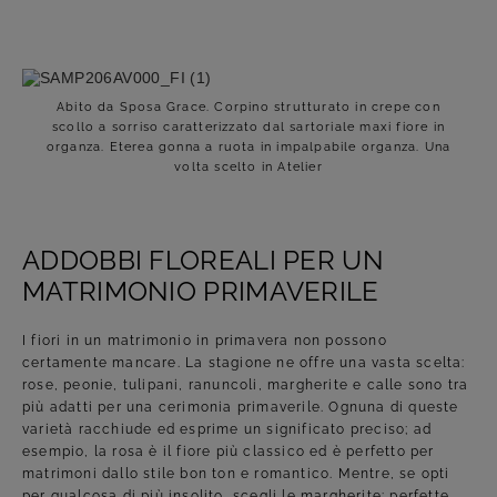
Abito da Sposa Grace. Corpino strutturato in crepe con
scollo a sorriso caratterizzato dal sartoriale maxi fiore in
organza. Eterea gonna a ruota in impalpabile organza. Una
volta scelto in Atelier
ADDOBBI FLOREALI PER UN
MATRIMONIO PRIMAVERILE
I fiori in un matrimonio in primavera non possono
certamente mancare. La stagione ne offre una vasta scelta:
rose, peonie, tulipani, ranuncoli, margherite e calle sono tra
più adatti per una cerimonia primaverile. Ognuna di queste
varietà racchiude ed esprime un significato preciso; ad
esempio, la rosa è il fiore più classico ed è perfetto per
matrimoni dallo stile bon ton e romantico. Mentre, se opti
per qualcosa di più insolito, scegli le margherite: perfette