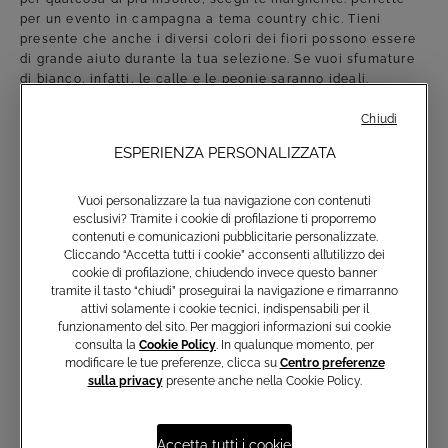
per un evento in campagna a tema country chic. Tieni
presente che anche i diversi colori dei fiori possono essere
di grande aiuto durante la tua selezione. Se vuoi sfumature
di bianco, infatti, le calle e le peonie saranno ideali.
Sperimenta composizioni diverse di addobbi floreali per il
Chiudi
tuo matrimonio in primavera.
ESPERIENZA PERSONALIZZATA
LA TORTA NUZIALE PER UN
MATRIMONIO IN PRIMAVERA
Vuoi personalizzare la tua navigazione con contenuti
esclusivi? Tramite i cookie di profilazione ti proporremo
contenuti e comunicazioni pubblicitarie personalizzate.
Un’ulteriore scelta da compiere è quella della torta nuziale.
Cliccando “Accetta tutti i cookie” acconsenti all’utilizzo dei
In un giorno importante come quello del Sì tutto deve essere
cookie di profilazione, chiudendo invece questo banner
in armonia. Per questa ragione, il nostro consiglio è quello di
tramite il tasto “chiudi” proseguirai la navigazione e rimarranno
seguire il tema scelto anche per la torta: puoi richiedere
attivi solamente i cookie tecnici, indispensabili per il
l’utilizzo di glasse colorate, l’aggiunta di frutta di stagione e
funzionamento del sito. Per maggiori informazioni sui cookie
persino l'applicazione di fiori veri. Inoltre, altri accorgimenti
consulta la
Cookie Policy
. In qualunque momento, per
da seguire sono le dimensioni, scelte sulla base del numero
modificare le tue preferenze, clicca su
Centro preferenze
degli invitati e il gusto. Per quest’ultimo, sarà importante
sulla privacy
presente anche nella Cookie Policy.
tenere in considerazione sia i sapori che preferisci, ma
anche le temperature. L’utilizzo di panna montata, ad
esempio, può non essere la soluzione ideale quando si
Accetta tutti i cookie