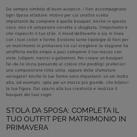
Da sempre simbolo di buon auspicio, i fiori accompagnano
ogni Sposa all’altare; motivo per cui un’altra scelta
importante da compiere è quella bouquet. Anche in questo
caso, non c’è un’opzione corretta o sbagliata, l’importante è
che rispecchi il tuo stile, il mood dell’evento e sia in linea
con i tuoi colori e forme. Esistono tante tipologie di fiori per
un matrimonio in primavera tra cui scegliere: la stagione ha
un’offerta molto ampia e puoi comporre il tuo mazzo con
viole, tulipani, narcisi o gelsomini. Per creare un bouquet
fai-da-te inizia pensando al colore che prediligi: preferisci
una composizione tinta unita, oppure delle sfumature
variegate? Anche le tue forme sono importanti: se sei molto
alta, ad esempio, opta per un mazzo più grande, che bilanci
la tua figura. Dai spazio alla tua creatività e realizza il
bouquet dei tuoi sogni.
STOLA DA SPOSA: COMPLETA IL
TUO OUTFIT PER MATRIMONIO IN
PRIMAVERA