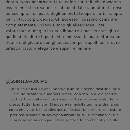
durata. Non dimenticare i tuoi colori naturali, che dovranno
essere messi in risalto: se hai occhi dalle sfumature intense,
ad esempio, non usare degli ombretti troppo chiari, ma opta
per un trucco più deciso. Gli accessori possono cambiare
completamente un look e sono gli alleati ideali per
valorizzare al meglio la tua silhouette. Il nostro consiglio è
quello di risaltare il punto vita indossando una cinturina con
ricami e di giocare con gli accessori per capelli per creare
un’acconciatura elegante e super femminile.
Abito da Sposa Tiziana. Sensuale abito a sirena destrutturato
in tulle ricamato a motivi floreali, con scollo a V e spallini
sottili. Completano il look i manicotti in abbinamento dello
stesso tulle ricamato. Sinuosa e femminile gonna a sirena con
coda che valorizza la silhouette. Realizzata con una delicata e
preziosa armonia di sovrapposizioni tra tulle ricamato di filo,
luminosa retina con paillettes, pizzo effetto chantilly e tulle.