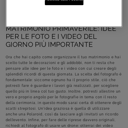
celebra il matrimonio in primavera inoltrata e i gradi sono
più alti. Valutati questi aspetti, sei pronta per scegliere la
tua torta nuziale.
MATRIMONIO PRIMAVERILE: IDEE
PER LE FOTO E I VIDEO DEL
GIORNO PIÙ IMPORTANTE
Ora che hai capito come organizzare il tuo matrimonio e hai
scelto tutte le decorazioni e gli addobbi, non ti resta che
pensare alle idee per le foto e i video con cui creare degli
splendidi ricordi di questa giornata. La scelta del fotografo è
fondamentale: siccome ognuno ha il proprio stile, ciò che
potresti fare è guardare i lavori già realizzati, per scegliere
quello più in linea col tuo gusto. Inoltre, potresti allestire un
vero e proprio angolo per le fotografie in tema con il resto
della cerimonia, in questo modo sarai certa di ottenere degli
scatti strepitosi. Un'idea graziosa è quella di utilizzare
anche una Polaroid, così da lasciare agli invitati un ricordo
dell’evento. Infine, per fare delle riprese davvero originali,
richiedi al fotografo di usare un drone: otterrai dei video