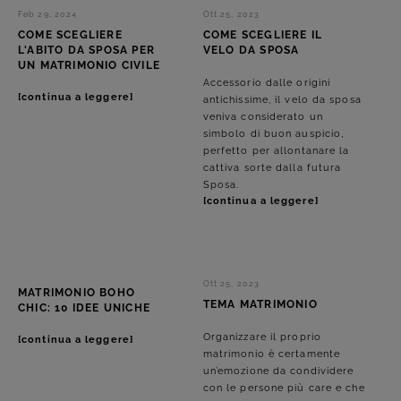
Feb 29, 2024
Ott 25, 2023
COME SCEGLIERE
COME SCEGLIERE IL
L'ABITO DA SPOSA PER
VELO DA SPOSA
UN MATRIMONIO CIVILE
Accessorio dalle origini
[continua a leggere]
antichissime, il velo da sposa
veniva considerato un
simbolo di buon auspicio,
perfetto per allontanare la
cattiva sorte dalla futura
Sposa.
[continua a leggere]
Ott 25, 2023
MATRIMONIO BOHO
TEMA MATRIMONIO
CHIC: 10 IDEE UNICHE
Organizzare il proprio
[continua a leggere]
matrimonio è certamente
un’emozione da condividere
con le persone più care e che