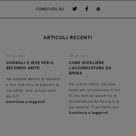
CONDIVIDI SU
ARTICOLI RECENTI
Ott 25, 2023
Ott 25, 2023
CONSIGLI E IDEE PER IL
COME SCEGLIERE
SECONDO ABITO
L'ACCONCIATURA DA
SPOSA
Hai appena deciso di sposarti
Hai scelto l’Abito dei tuoi
e non vedi l’ora di pensare al
sogni per pronunciare il tuo
tuo abito, anzi, ai tuoi abiti
Sì, ma non sai quale fra le
del Sì?
acconciature da Sposa è la
[continua a leggere]
più adatta? Ti aiutiamo noi.
[continua a leggere]