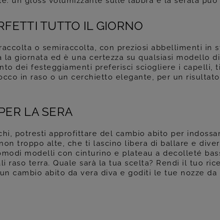
ale: un gloss volumizzante sulle labbra e la serata può 
RFETTI TUTTO IL GIORNO
accolta o semiraccolta, con preziosi abbellimenti in s
a la giornata ed è una certezza su qualsiasi modello di
to dei festeggiamenti preferisci sciogliere i capelli, t
occo in raso o un cerchietto elegante, per un risultat
PER LA SERA
hi, potresti approfittare del cambio abito per indossa
on troppo alte, che ti lascino libera di ballare e divert
omodi modelli con cinturino e plateau a decolleté bass
li raso terra. Quale sarà la tua scelta? Rendi il tuo ri
n cambio abito da vera diva e goditi le tue nozze da