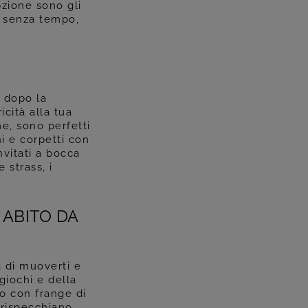
pzione sono gli
no senza tempo,
t dopo la
cità alla tua
me, sono perfetti
i e corpetti con
nvitati a bocca
 strass, i
ABITO DA
a di muoverti e
giochi e della
to con frange di
 rispecchiano,