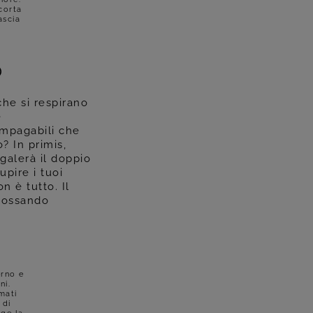
corta
ascia
O
che si respirano
e
impagabili che
? In primis,
galerà il doppio
upire i tuoi
n è tutto. Il
ndossando
erno e
ni.
mati
 di