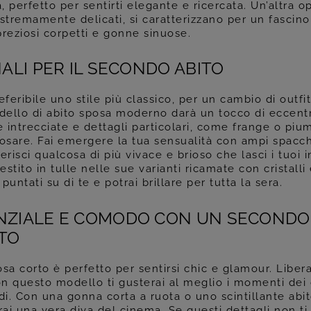
a, perfetto per sentirti elegante e ricercata. Un’altra o
 Estremamente delicati, si caratterizzano per un fasci
 preziosi corpetti e gonne sinuose.
NALI PER IL SECONDO ABITO
eferibile uno stile più classico, per un cambio di outfi
ello di abito sposa moderno darà un tocco di eccentri
e intrecciate e dettagli particolari, come frange o piu
e osare. Fai emergere la tua sensualità con ampi spacch
erisci qualcosa di più vivace e brioso che lasci i tuoi i
tito in tulle nelle sue varianti ricamate con cristalli e
 puntati su di te e potrai brillare per tutta la sera.
NZIALE E COMODO CON UN SECONDO 
TO
sa corto è perfetto per sentirsi chic e glamour. Liber
on questo modello ti gusterai al meglio i momenti dei 
di. Con una gonna corta a ruota o uno scintillante abi
rai una vera diva del cinema. Se questi dettagli non ti