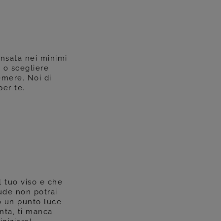
nsata nei minimi
, o scegliere
emere. Noi di
per te.
l tuo viso e che
nude non potrai
 o un punto luce
onta, ti manca