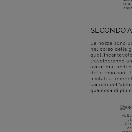
Alta
dava
SECONDO A
Le nozze sono un
nel corso della g
quell’incantevole
travolgeranno anc
avere due abiti d
delle emozioni. I
invitati e tenere 
cambio dell’abito
qualcosa di più c
Abito
gl
Cor
co