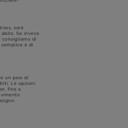
iniziare!
trass, sarà
 abito. Se invece
i consigliamo di
o semplice e di
re un paio di
irti. Le opzioni
e, fino a
cevimento
 sogno.