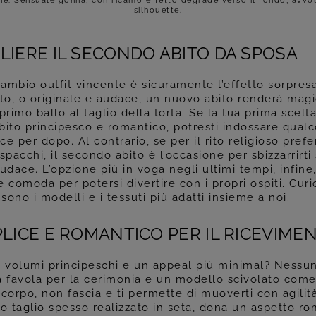
e. Sensuale gonna, con ricamo effetto degrade verso il fondo, avvo
silhouette.
IERE IL SECONDO ABITO DA SPOSA
cambio outfit vincente è sicuramente l’effetto sorpresa
ato, o originale e audace, un nuovo abito renderà magi
primo ballo al taglio della torta. Se la tua prima scelta
bito principesco e romantico, potresti indossare qualc
e per dopo. Al contrario, se per il rito religioso prefe
spacchi, il secondo abito è l’occasione per sbizzarrirt
udace. L’opzione più in voga negli ultimi tempi, infine
 comoda per potersi divertire con i propri ospiti. Curi
 sono i modelli e i tessuti più adatti insieme a noi.
LICE E ROMANTICO PER IL RICEVIME
i volumi principeschi e un appeal più minimal? Nessu
a favola per la cerimonia e un modello scivolato come
corpo, non fascia e ti permette di muoverti con agilit
to taglio spesso realizzato in seta, dona un aspetto r