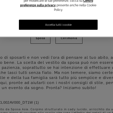
per modificare le tue preferenze, clicca su
Centro
stile, pensati per
preferenze sulla privacy
presente anche nella Cookie
sogno. Pronta? Ini
Policy.
Hai appena deciso di spos
abiti del Sì?
Accetta tutti i cookie
Sposa
Cerimonia
 di sposarti e non vedi l’ora di pensare al tuo abito, an
mo bene. La scelta del vestito da sposa può non essere
 pazienza, soprattutto se hai intenzione di effettuare
 che lasci tutti senza fiato. Ma non temere, siamo certe
le e della tua famiglia sarà tutto più semplice e dive
qui, pronte ad aiutarti con i nostri consigli di stile, p
o un evento da sogno. Pronta? Iniziamo subito!
ito da Sposa Asia. Corpino strutturato in cady lucido, arricchito da 
toreo gioco di rouches allo scollo che crea l'effetto dei petali di un f