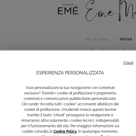
Ott 25, 2023
SPOSA
CONSIG
IL SE
Chiudi
ESPERIENZA PERSONALIZZATA
Hai appena deciso d
Vuoi personalizzare la tua navigazione con contenuti
abito, anzi, ai tuo
esclusivi? Tramite i cookie di profilazione ti proporremo
contenuti e comunicazioni pubblicitarie personalizzate.
vestito da sposa p
Cliccando “Accetta tutti i cookie” acconsenti all’utilizzo dei
pazienza, soprattu
cookie di profilazione, chiudendo invece questo banner
d’abito d’effetto c
tramite il tasto “chiudi” proseguirai la navigazione e
siamo certe che co
rimarranno attivi solamente i cookie tecnici, indispensabili
per il funzionamento del sito. Per maggiori informazioni sui
famiglia sarà tutto
cookie consulta la
Cookie Policy
. In qualunque momento,
bastasse, eccoci qu