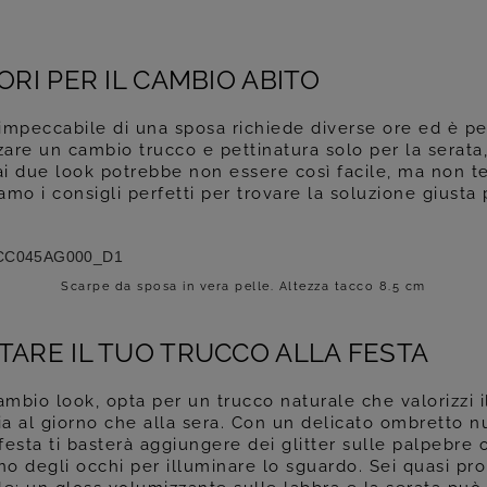
ORI PER IL CAMBIO ABITO
impeccabile di una sposa richiede diverse ore ed è pe
zare un cambio trucco e pettinatura solo per la serata
 ai due look potrebbe non essere così facile, ma non t
mo i consigli perfetti per trovare la soluzione giusta 
Scarpe da sposa in vera pelle. Altezza tacco 8.5 cm
ARE IL TUO TRUCCO ALLA FESTA
 cambio look, opta per un trucco naturale che valorizzi i
sia al giorno che alla sera. Con un delicato ombretto 
 festa ti basterà aggiungere dei glitter sulle palpebre
no degli occhi per illuminare lo sguardo. Sei quasi pr