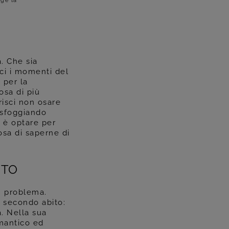
lge la
. Che sia
ci i momenti del
 per la
osa di più
risci non osare
i sfoggiando
, è optare per
osa di saperne di
NTO
n problema.
 secondo abito:
à. Nella sua
omantico ed