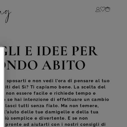
Login
LI E IDEE PER
CONDO ABITO
i sposarti e non vedi l’ora di pensare al tuo
i abiti del Sì? Ti capiamo bene. La scelta del
uò non essere facile e richiede tempo e
tto se hai intenzione di effettuare un cambio
he lasci tutti senza fiato. Ma non temere,
n l’aiuto delle tue damigelle e della tua
 più semplice e divertente. E se non
i, pronte ad aiutarti con i nostri consigli di