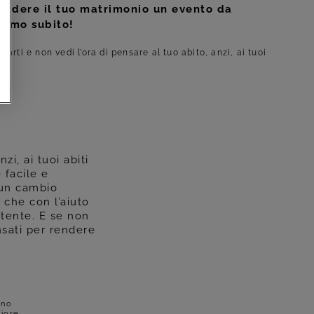
 rendere il tuo matrimonio un evento da
ziamo subito!
arti e non vedi l’ora di pensare al tuo abito, anzi, ai tuoi
zi, ai tuoi abiti
 facile e
 un cambio
 che con l’aiuto
rtente. E se non
ensati per rendere
uno
iore.