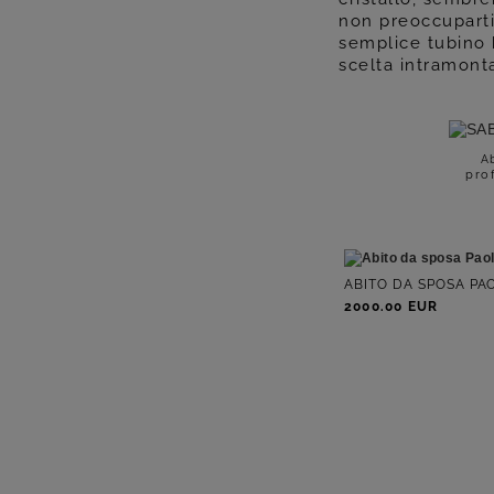
non preoccuparti
semplice tubino 
scelta intramonta
A
prof
ABITO DA SPOSA PA
2000.00 EUR