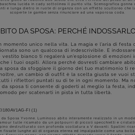
 baschina lucida in cady sottolinea il punto vita. Scenografica gonna 
nti e lunga dietro in ruote di organza con un effetto scultoreo che l
scoperte le gambe senza rinunciare ad una vaporosa coda.
BITO DA SPOSA: PERCHÉ INDOSSARL
 momento unico nella vita. La magia e l’aria di festa 
iornata sono un qualcosa di indescrivibile. E indossar
 vestito bianco ti regalerà un’esplosione di emozioni 
he i tuoi ospiti. Allora perché dovresti cambiare abito
a sposa da sfoggiare il giorno del tuo matrimonio ti re
noltre, un cambio di outfit è la scelta giusta se vuoi st
tutti i riflettori puntati su di te in ogni momento. Ma no
 da sposa ti consente di goderti al meglio la festa, i
omodo per scatenarti in pista in tutta libertà.
 da Sposa Yvonne. Luminoso abito interamente realizzato in un mod
amour tulle ricamato da un potpourri di piccoli specchietti e cristalli
pino destrutturato con profonda scollatura a V davanti. Spallini rica
n fissate lunghe ali di organza eterea ed impalpabile come una bolla