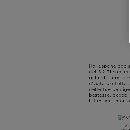
Hai appena deciso
del Sì? Ti capia
richiede tempo e
d’abito d’effetto
delle tue damigel
bastasse, eccoci 
il tuo matrimoni
Ab
scul