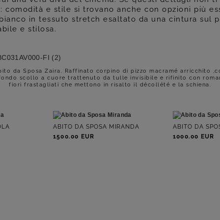
: comodità e stile si trovano anche con opzioni più es
bianco in tessuto stretch esaltato da una cintura sul 
bile e stilosa.
bito da Sposa Zaira. Raffinato corpino di pizzo macramé arricchito ,c
ondo scollo a cuore trattenuto da tulle invisibile e rifinito con roma
fiori frastagliati che mettono in risalto il décollété e la schiena.
OLA
ABITO DA SPOSA MIRANDA
ABITO DA SPO
1500.00 EUR
1000.00 EUR