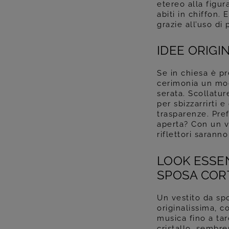
etereo alla figur
abiti in chiffon.
grazie all’uso di
IDEE ORIGI
Se in chiesa è pr
cerimonia un mod
serata. Scollatur
per sbizzarrirti 
trasparenze. Pref
aperta? Con un ves
riflettori saranno
LOOK ESSE
SPOSA COR
Un vestito da spo
originalissima, c
musica fino a tar
cristallo, sembre