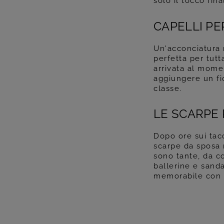
solo il tocco fin
CAPELLI PE
Un'acconciatura r
perfetta per tutt
arrivata al momen
aggiungere un fi
classe.
LE SCARPE 
Dopo ore sui tacc
scarpe da sposa n
sono tante, da c
ballerine e sanda
memorabile con u