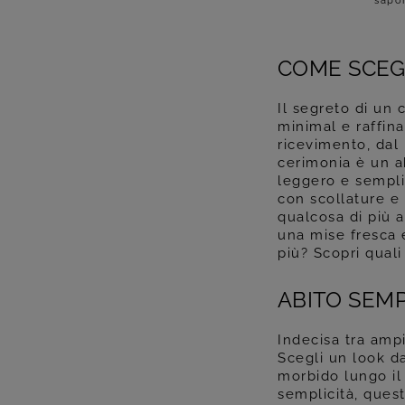
sapon
COME SCEGL
Il segreto di un 
minimal e raffin
ricevimento, dal 
cerimonia è un a
leggero e semplic
con scollature e 
qualcosa di più a
una mise fresca e
più? Scopri quali
ABITO SEMP
Indecisa tra amp
Scegli un look d
morbido lungo il 
semplicità, ques