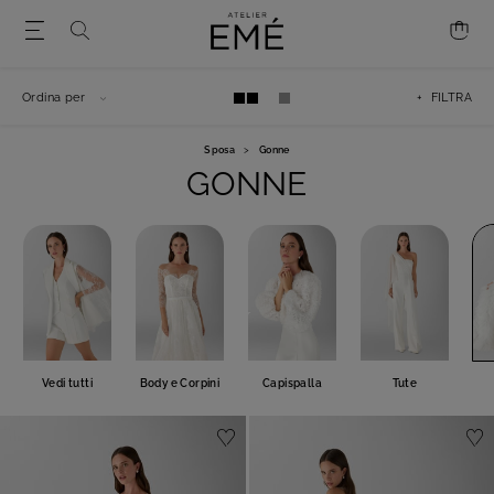
Ordina per
+ FILTRA
Sposa
>
Gonne
GONNE
Vedi tutti
Body e Corpini
Capispalla
Tute