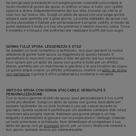
Se ami gli abiti principeschi con lunghe gonne, concediti un'occhiata ai
nostri modelli di gonne da sposa: in chiffon, in raso, in tulle, con i glitter
oppure a sirena. Indipendentemente dal tuo stile, troverai ciò che fa al
caso tuo sul nostro sito. Scegli un abito da sposa con una lunga gonna
ampia e sarai perfetta per il gran giorno. La scelta dell’abito da sposa con
gonna staccabile è l’ideale per personalizzare il proprio vestito, in modo da
poter abbinare il body o il top che preferisci e sentirti davvero unica. Trova
il modello e il tessuto che preferisci per realizzare l’outfit dei tuoi sogni.
GONNA TULLE SPOSA: LEGGEREZZA E STILE
Se desideri un look romantico e sofisticato, non puoi perderti la nostra
selezione di gonne tulle sposa. La leggerezza di questo tessuto ti
permetterà di muoverti con grazia e stile nel giorno del tuo matrimonio.
Puoi optare per un abito da sposa con gonna in tulle per un effetto
etereo, perfetto per un matrimonio in giardino o in
una location
da sogno.
Le gonne ampie creano un effetto principesco, mentre un
abito da sposa
con pantalone
e gonna ti offre un’alternativa moderna e versatile.
ABITO DA SPOSA CON GONNA STACCABILE
: VERSATILITÀ E
PERSONALIZZAZIONE
Con la nostra gamma di abiti da sposa, puoi personalizzare il tuo outfit
come più desideri. Scegli un abito da sposa con gonna staccabile per
passare facilmente da un look formale a uno più casual durante la
giornata. Questa opzione è perfetta per chi desidera cambiare stile senza
rinunciare alla propria visione. Abbinare una gonna ampia a un top
elegante ti permetterà di giocare con le proporzioni e i dettagli, creando
un look armonioso e sofisticato. Non dimenticare di completare il tuo
abito da sposa con
gli
accessori
giusti, per un tocco finale che renderà il
tuo giorno speciale ancora più indimenticabile.