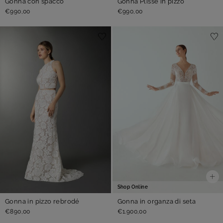
Gonna con spacco
Gonna Plissè in pizzo
€990,00
€990,00
Shop Online
Gonna in pizzo rebrodé
Gonna in organza di seta
€890,00
€1.900,00