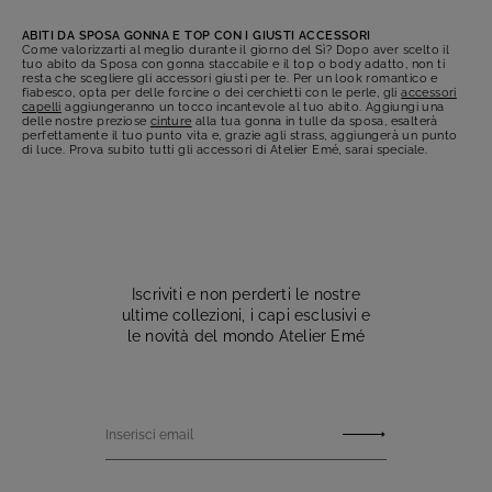
ABITI DA SPOSA
G
ONNA E
T
OP
CON I
G
IUSTI
A
CCESSORI
Come valorizzarti al meglio durante il giorno del Sì? Dopo aver scelto il
tuo abito da Sposa con gonna staccabile e il top o body adatto, non ti
resta che s
cegliere gli accessori giusti per te.
Per un look romantico e
fiabesco
, opta per
de
lle forcine o dei cerchietti con le perle, gli
accessori
capelli
aggiungeranno un tocco incantevole al tuo abito
.
Aggiungi una
delle nostre preziose
cinture
alla tua
gonna in tulle d
a
s
posa
,
esalterà
perfettamente il tuo punto vita e, grazie agli strass, aggiungerà un punto
di luce
. Prova subito
tutti gli accessori di Atelier
Em
é
,
sar
ai
speciale.
Iscriviti e non perderti le nostre
ultime collezioni, i capi esclusivi e
le novità del mondo Atelier Emé
Inserisci email