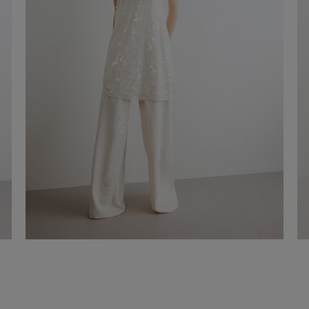
Abito Corto Passiflora
-50%
€145,00
€290,00
Aggiungi al carrello