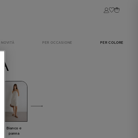
Login
NOVITÀ
PER OCCASIONE
PER COLORE
A
Bianco e
Grigio
Blu
Nero
panna