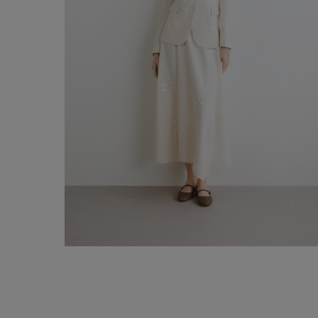
Blazer con ricami
-50%
€175,00
€350,00
Aggiungi al carrello