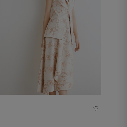
Gilet ricamato
-50%
€195,00
€390,00
Aggiungi al carrello