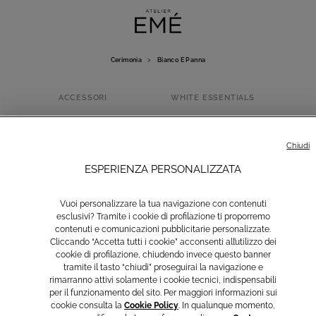
Cerimonia
>
Bianco E Panna
ACCESSORI
WHITE ESSENTIALS
BIANCO E PANN
Chiudi
ESPERIENZA PERSONALIZZATA
Vuoi personalizzare la tua navigazione con contenuti
esclusivi? Tramite i cookie di profilazione ti proporremo
contenuti e comunicazioni pubblicitarie personalizzate.
Cliccando “Accetta tutti i cookie” acconsenti all’utilizzo dei
cookie di profilazione, chiudendo invece questo banner
tramite il tasto “chiudi” proseguirai la navigazione e
rimarranno attivi solamente i cookie tecnici, indispensabili
per il funzionamento del sito. Per maggiori informazioni sui
Giallo
Marrone e
Azzurro
Rosa
cookie consulta la
Cookie Policy
. In qualunque momento,
Beige