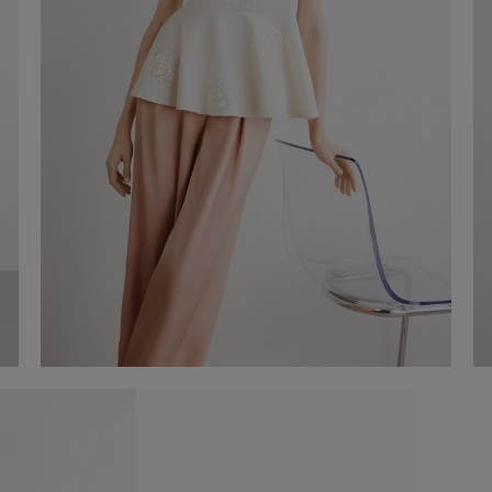
Blusa ricamata
-50%
€95,00
€190,00
Aggiungi al carrello