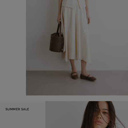
Gonna midi
-50%
SUMMER SALE
€125,00
€250,00
Aggiungi al carrello