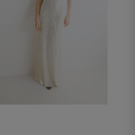
Abito Lungo Crisantemo
-50%
€245,00
€490,00
Aggiungi al carrello