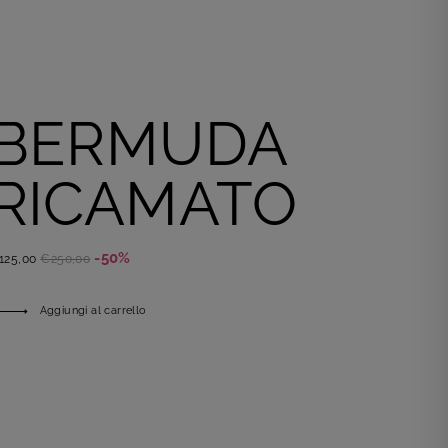
BERMUDA
RICAMATO
-50%
125,00
€250,00
Aggiungi al carrello