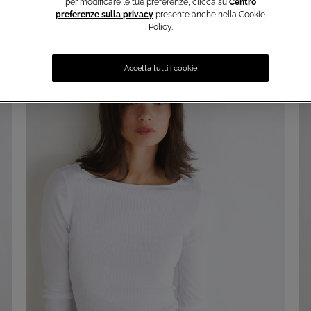
per modificare le tue preferenze, clicca su
Centro
preferenze sulla privacy
presente anche nella Cookie
Policy.
Accetta tutti i cookie
SUMMER SALE