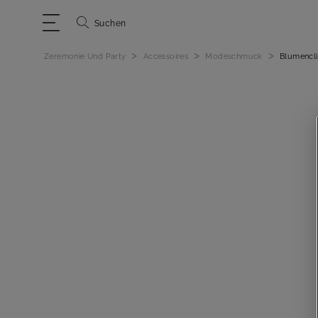
Suchen
>
>
>
Zeremonie Und Party
Accessoires
Modeschmuck
Blumencl