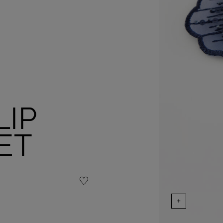
IP
ET
+
Vervollständige 