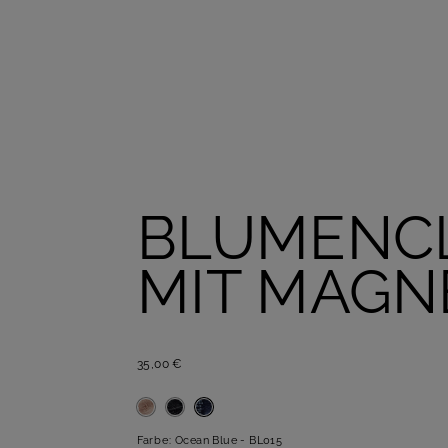
BLUMENCL
MIT MAGN
35,00 €
Farbe:
Ocean Blue - BL015