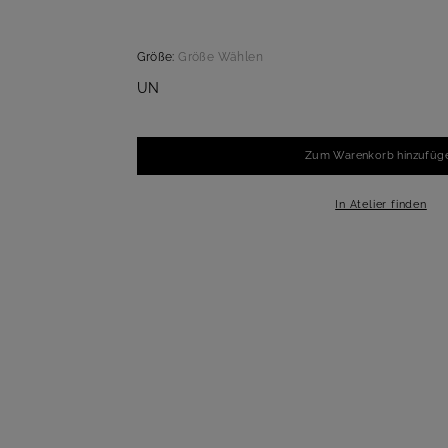
Größe:
Größe Wählen
UN
Zum Warenkorb hinzufüg
-
+
1
In Atelier finden