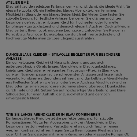
ATELIER EMÉ
Blau zählt zu den edelsten Farbnuancen – und ist damit die ideale Wahl für
elegante Looks. Ob ein fließendes blaues Abendkleid, ein feminines
Midikleid in Blau oder ein blaues Seidenkleid: Bei Atelier Emé finden Sie
stilvolle Designs für festliche Anlässe, bei denen Sie glänzen möchten.
Besonders gefragt ist ein blaues Kleid für Hochzeiten oder formelle
Empfänge – zurückhaltend und dennoch elegant. Auch ein Cocktailkleid in
Blau verleiht Ihrem Look moderne Leichtigkeit. Entdecken Sie Kleider in
Königsblau, Azur oder Dunkelblau, die durch raffinierte Schnitte und
hochwertige Materialien zeitlose Eleganz ausstrahlen.
DUNKELBLAUE KLEIDER – STILVOLLE BEGLEITER FÜR BESONDERE
ANLÄSSE
Ein dunkelblaues Kleid wirkt klassisch, dezent und zugleich
außergewöhnlich. Ob als langes Abendkleid in Blau, dunkelblaues,
knielanges Kleid oder ein
elegantes Trauzeugin-Kleid
in Blau – die
dunklen Nuancen passen zu verschiedensten Anlässen und lassen sich
vielseitig kombinieren. Besonders raffiniert sind dunkelblaue Abendkleider
aus fließenden Stoffen wie Satin oder Seide. Auch als
Abschlusskleid
in
Blau oder für
einen besonderen Sommerabend
überzeugt Dunkelblau
durch Tiefe und Stil. Setzen Sie auf hochwertige Verarbeitung und klare
Silhouetten, für einen Auftritt, der zurückhaltend und dennoch
unvergesslich bleibt.
WIE SIE LANGE ABENDKLEIDER IN BLAU KOMBINIEREN
Ein langes blaues Kleid bietet die perfekte Leinwand für stilvolle
Kombinationen. Mit zarten Accessoires wirkt ein Abendkleid in Blau
besonders festlich, während Pastelltöne, etwa durch Taschen, einen
weichen Kontrast schaffen. Tragen Sie zu Ihrem blauen Kleid aus Satin
oder Chiffon Sandaletten mit feinem Riemchen oder klassische Pumps. Ob