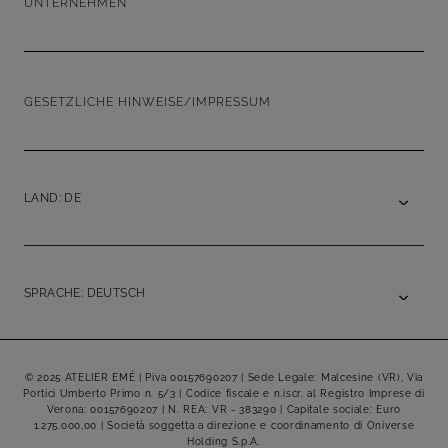
UNTERNEHMEN
GESETZLICHE HINWEISE/IMPRESSUM
LAND: DE
SPRACHE: DEUTSCH
© 2025 ATELIER EMÉ | Piva 00157690207 | Sede Legale: Malcesine (VR), Via
Portici Umberto Primo n. 5/3 | Codice fiscale e n.iscr. al Registro Imprese di
Verona: 00157690207 | N. REA: VR - 383290 | Capitale sociale: Euro
1.275.000,00 | Società soggetta a direzione e coordinamento di Oniverse
Holding S.p.A.