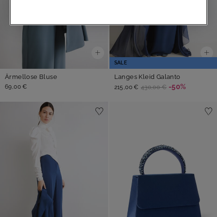
SALE
Ärmellose Bluse
Langes Kleid Galanto
-50%
69,00 €
215,00 €
430,00 €