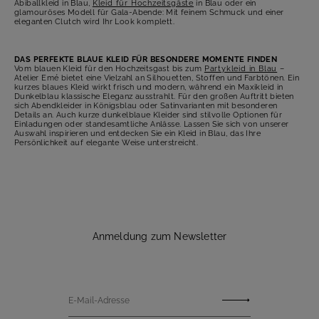
Abiballkleid in Blau,
Kleid für Hochzeitsgäste
in Blau oder ein
glamouröses Modell für Gala-Abende: Mit feinem Schmuck und einer
eleganten Clutch wird Ihr Look komplett.
DAS PERFEKTE BLAUE KLEID FÜR BESONDERE MOMENTE FINDEN
Vom blauen Kleid für den Hochzeitsgast bis zum
Partykleid in Blau
–
Atelier Emé bietet eine Vielzahl an Silhouetten, Stoffen und Farbtönen. Ein
kurzes blaues Kleid wirkt frisch und modern, während ein Maxikleid in
Dunkelblau klassische Eleganz ausstrahlt. Für den großen Auftritt bieten
sich Abendkleider in Königsblau oder Satinvarianten mit besonderen
Details an. Auch kurze dunkelblaue Kleider sind stilvolle Optionen für
Einladungen oder standesamtliche Anlässe. Lassen Sie sich von unserer
Auswahl inspirieren und entdecken Sie ein Kleid in Blau, das Ihre
Persönlichkeit auf elegante Weise unterstreicht.
Anmeldung zum Newsletter
E-Mail-Adresse