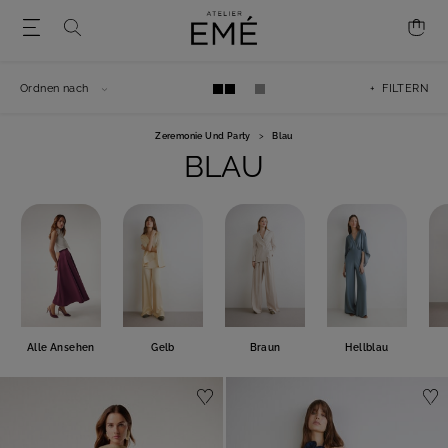
Ordnen nach
+ FILTERN
Zeremonie Und Party
>
Blau
BLAU
Alle Ansehen
Gelb
Braun
Hellblau