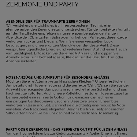
ZEREMONIE UND PARTY
ABENDKLEIDER FÜR TRAUMHAFTE ZEREMONIEN
Wir verstehen, wie wichtig es ist, Ihren besonderen Tag mit einer
atemberaubenden Zeremonie zu unterstreichen. Für den perfekten Auftritt
auf der Tanzfläche empfehlen wir unsere atemberaubenden langen
Abendkleider. Ob in zartem Satin oder funkelnden Pailletten, diese Kleider
verkörpern Luxus und Eleganz. Wenn Sie einen verspielten Look
bevorzugen, sind unsere kurzen Abendkleider die ideale Wahl. Diese
versprühen jugendliche Energie und verleihen Ihrem Auftritt einen Hauch
von Leichtigkeit. Entdecken Sie die
je nach Anlass
und shoppen Sie
Abendkleider für Hochzeitsgäste
,
Kleider für die Brautmutter
oder
Abschlusskleider
.
HOSENANZÜGE UND JUMPSUITS FÜR BESONDERE ANLÄSSE
Möchten Sie eine Alternative zu klassischen Kleidern? Unsere
festlichen
Jumpsuits und Hosenanzüge
sind die perfekte Wahl. Wählen Sie aus der
Auswahl der eleganten Jumpsuits in schmeichelhaften Schnitten und aus
hochwertigen Stoffen. Auch unsere Kollektion festlicher Hosenanzüge für
Damen bietet eine raffinierte Option für diejenigen, die nach einer
einzigartigen Garderobenwahl suchen. Diese zweiteiligen Ensembles
verkörpern Klasse und Stil, während sie gleichzeitig eine modische Note
verleihen. Von traditionell eleganten Designs bis hin zu zeitgenössischen
Silhouetten finden Sie bei uns den perfekten festlichen Hosenanzug.
PARTY ODER ZEREMONIE - DAS PERFEKTE OUTFIT FÜR JEDEN ANLASS
Von der Hochzeitsfeier bis zur Geburtstagsparty - Atelier Emé hilft Ihnen,