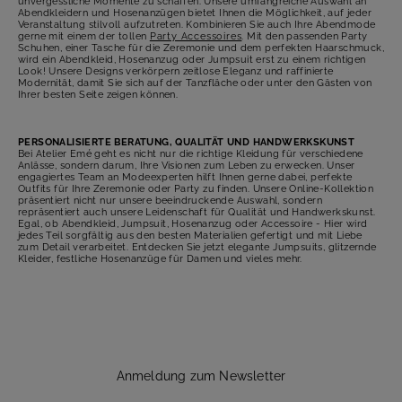
unvergessliche Momente zu schaffen. Unsere umfangreiche Auswahl an
Abendkleidern und Hosenanzügen bietet Ihnen die Möglichkeit, auf jeder
Veranstaltung stilvoll aufzutreten. Kombinieren Sie auch Ihre Abendmode
gerne mit einem der tollen
Party Accessoires
. Mit den passenden Party
Schuhen, einer Tasche für die Zeremonie und dem perfekten Haarschmuck,
wird ein Abendkleid, Hosenanzug oder Jumpsuit erst zu einem richtigen
Look! Unsere Designs verkörpern zeitlose Eleganz und raffinierte
Modernität, damit Sie sich auf der Tanzfläche oder unter den Gästen von
Ihrer besten Seite zeigen können.
PERSONALISIERTE BERATUNG, QUALITÄT UND HANDWERKSKUNST
Bei Atelier Emé geht es nicht nur die richtige Kleidung für verschiedene
Anlässe, sondern darum, Ihre Visionen zum Leben zu erwecken. Unser
engagiertes Team an Modeexperten hilft Ihnen gerne dabei, perfekte
Outfits für Ihre Zeremonie oder Party zu finden. Unsere Online-Kollektion
präsentiert nicht nur unsere beeindruckende Auswahl, sondern
repräsentiert auch unsere Leidenschaft für Qualität und Handwerkskunst.
Egal, ob Abendkleid, Jumpsuit, Hosenanzug oder Accessoire - Hier wird
jedes Teil sorgfältig aus den besten Materialien gefertigt und mit Liebe
zum Detail verarbeitet. Entdecken Sie jetzt elegante Jumpsuits, glitzernde
Kleider, festliche Hosenanzüge für Damen und vieles mehr.
Anmeldung zum Newsletter