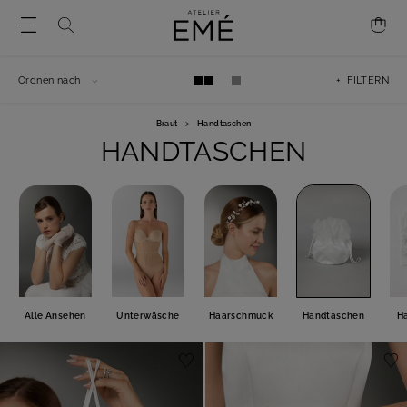
Ordnen nach
+ FILTERN
Braut
>
Handtaschen
HANDTASCHEN
Alle Ansehen
Unterwäsche
Haarschmuck
Handtaschen
H