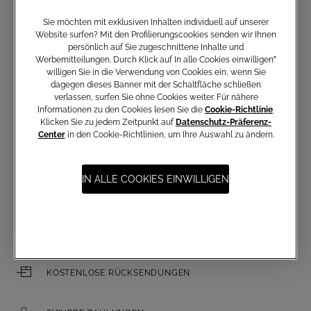
Sie möchten mit exklusiven Inhalten individuell auf unserer
Website surfen? Mit den Profilierungscookies senden wir Ihnen
persönlich auf Sie zugeschnittene Inhalte und
Anmeldung zum Newsletter
Werbemitteilungen. Durch Klick auf In alle Cookies einwilligen‟
willigen Sie in die Verwendung von Cookies ein, wenn Sie
dagegen dieses Banner mit der Schaltfläche schließen
verlassen, surfen Sie ohne Cookies weiter. Für nähere
Informationen zu den Cookies lesen Sie die
Cookie-Richtlinie
.
E-Mail-Adresse
Klicken Sie zu jedem Zeitpunkt auf
Datenschutz-Präferenz-
Center
in den Cookie-Richtlinien, um Ihre Auswahl zu ändern.
IN ALLE COOKIES EINWILLIGEN
KOSTENLOSER VERSAND AB 250 €
KOSTENLOSE RÜCKSENDUNGEN