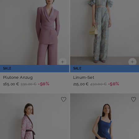
SALE
SALE
Plutone Anzug
Linum-Set
-50%
-50%
165,00 €
330,00 €
215,00 €
430,00 €