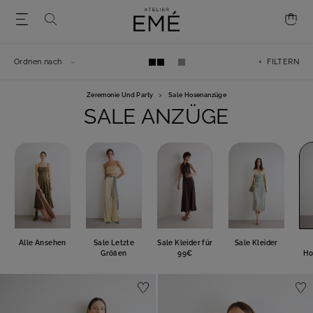
Ordnen nach
+ FILTERN
Zeremonie Und Party
>
Sale Hosenanzüge
SALE ANZÜGE
Alle Ansehen
Sale Letzte
Sale Kleider für
Sale Kleider
Größen
99€
Ho