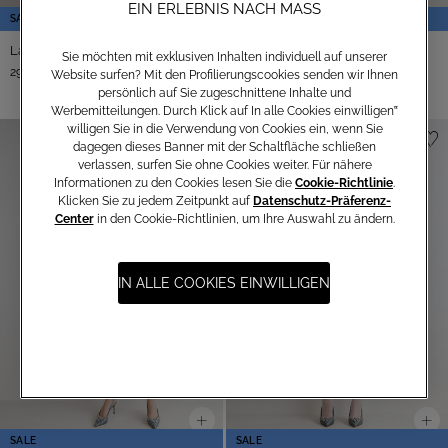
EIN ERLEBNIS NACH MASS
SALE
Langes Kleid Elicriso
Sie möchten mit exklusiven Inhalten individuell auf unserer
-50%
295,00 €
590,00 €
Website surfen? Mit den Profilierungscookies senden wir Ihnen
persönlich auf Sie zugeschnittene Inhalte und
Werbemitteilungen. Durch Klick auf In alle Cookies einwilligen‟
willigen Sie in die Verwendung von Cookies ein, wenn Sie
dagegen dieses Banner mit der Schaltfläche schließen
verlassen, surfen Sie ohne Cookies weiter. Für nähere
Informationen zu den Cookies lesen Sie die
Cookie-Richtlinie
.
Klicken Sie zu jedem Zeitpunkt auf
Datenschutz-Präferenz-
Center
in den Cookie-Richtlinien, um Ihre Auswahl zu ändern.
IN ALLE COOKIES EINWILLIGEN
SALE
SALE