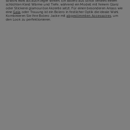
sowohl edel als auch leger wirken. Ein Bolero aus Strick verleiht einem
schlichten Kleid Wärme und Tiefe, während ein Modell mit feinem Glanz
oder Stickerei glamouröse Akzente setzt. Für einen besonderen Anlass wie
eine
Gala
oder Trauung ist ein Bolero in festlicher Optik die ideale Wahl.
Kombinieren Sie Ihre Bolero Jacke mit
abgestimmten Accessoires
, um
den Look zu perfektionieren.