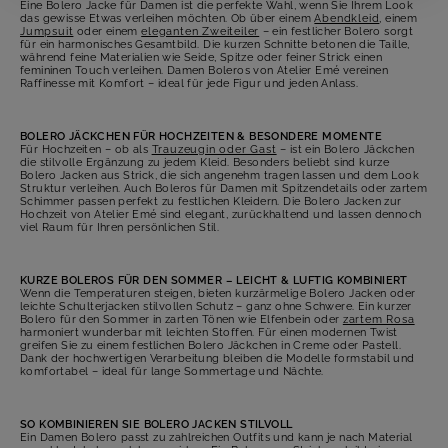
Eine Bolero Jacke für Damen ist die perfekte Wahl, wenn Sie Ihrem Look
das gewisse Etwas verleihen möchten. Ob über einem
Abendkleid
, einem
Jumpsuit
oder einem
eleganten Zweiteiler
– ein festlicher Bolero sorgt
für ein harmonisches Gesamtbild. Die kurzen Schnitte betonen die Taille,
während feine Materialien wie Seide, Spitze oder feiner Strick einen
femininen Touch verleihen. Damen Boleros von Atelier Emé vereinen
Raffinesse mit Komfort – ideal für jede Figur und jeden Anlass.
BOLERO JÄCKCHEN FÜR HOCHZEITEN & BESONDERE MOMENTE
Für Hochzeiten – ob als
Trauzeugin oder Gast
– ist ein Bolero Jäckchen
die stilvolle Ergänzung zu jedem Kleid. Besonders beliebt sind kurze
Bolero Jacken aus Strick, die sich angenehm tragen lassen und dem Look
Struktur verleihen. Auch Boleros für Damen mit Spitzendetails oder zartem
Schimmer passen perfekt zu festlichen Kleidern. Die Bolero Jacken zur
Hochzeit von Atelier Emé sind elegant, zurückhaltend und lassen dennoch
viel Raum für Ihren persönlichen Stil.
KURZE BOLEROS FÜR DEN SOMMER – LEICHT & LUFTIG KOMBINIERT
Wenn die Temperaturen steigen, bieten kurzärmelige Bolero Jacken oder
leichte Schulterjacken stilvollen Schutz – ganz ohne Schwere. Ein kurzer
Bolero für den Sommer in zarten Tönen wie Elfenbein oder
zartem Rosa
harmoniert wunderbar mit leichten Stoffen. Für einen modernen Twist
greifen Sie zu einem festlichen Bolero Jäckchen in Creme oder Pastell.
Dank der hochwertigen Verarbeitung bleiben die Modelle formstabil und
komfortabel – ideal für lange Sommertage und Nächte.
SO KOMBINIEREN SIE BOLERO JACKEN STILVOLL
Ein Damen Bolero passt zu zahlreichen Outfits und kann je nach Material