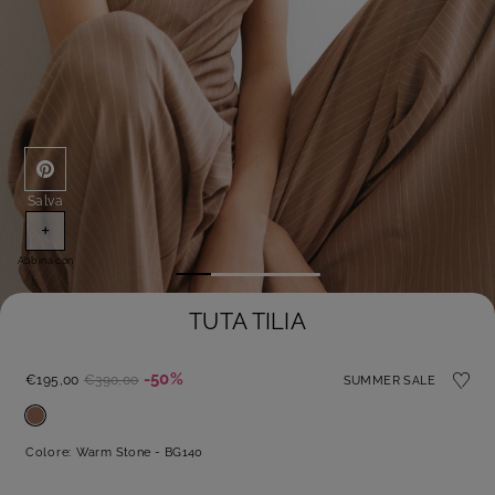
Salva
+
Abbina con
TUTA TILIA
-50%
€195,00
€390,00
SUMMER SALE
Colore:
Warm Stone - BG140