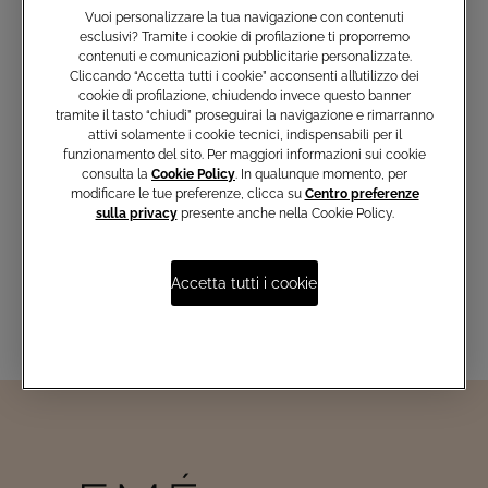
Vuoi personalizzare la tua navigazione con contenuti
esclusivi? Tramite i cookie di profilazione ti proporremo
contenuti e comunicazioni pubblicitarie personalizzate.
Cliccando “Accetta tutti i cookie” acconsenti all’utilizzo dei
cookie di profilazione, chiudendo invece questo banner
tramite il tasto “chiudi” proseguirai la navigazione e rimarranno
Iscriviti e non perderti le nostre
attivi solamente i cookie tecnici, indispensabili per il
ultime collezioni, i capi esclusivi e
funzionamento del sito. Per maggiori informazioni sui cookie
le novità del mondo Atelier Emé
consulta la
Cookie Policy
. In qualunque momento, per
modificare le tue preferenze, clicca su
Centro preferenze
sulla privacy
presente anche nella Cookie Policy.
Inserisci email
Accetta tutti i cookie