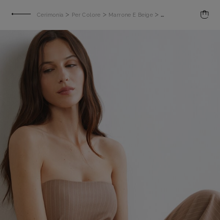
>
>
>
Cerimonia
Per Colore
Marrone E Beige
Tuta Tilia