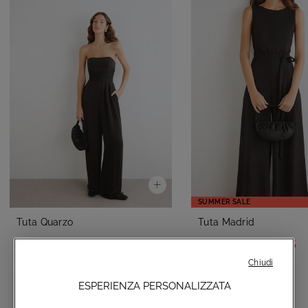
SUMMER SALE
Tuta Quarzo
Tuta Madrid
-50%
€250,00
€145,00
€290,00
Chiudi
ESPERIENZA PERSONALIZZATA