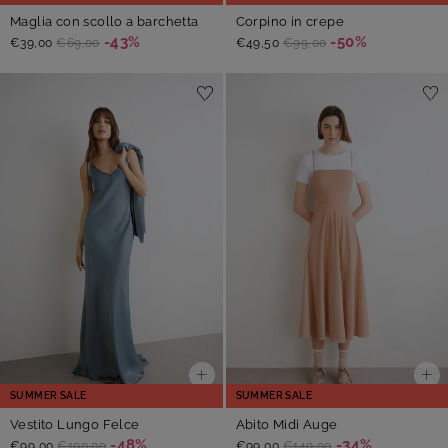
Maglia con scollo a barchetta
Corpino in crepe
-43%
-50%
€39,00
€69,00
€49,50
€99,00
SUMMER SALE
SUMMER SALE
Vestito Lungo Felce
Abito Midi Auge
-48%
-34%
€99,00
€190,00
€99,00
€149,00