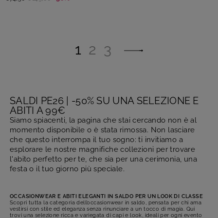
1
2
3
SALDI PE26 | -50% SU UNA SELEZIONE E
ABITI A 99€
Siamo spiacenti, la pagina che stai cercando non è al
momento disponibile o è stata rimossa. Non lasciare
che questo interrompa il tuo sogno: ti invitiamo a
esplorare le nostre magnifiche collezioni per trovare
l'abito perfetto per te, che sia per una cerimonia, una
festa o il tuo giorno più speciale.
OCCASIONWEAR E ABITI ELEGANTI IN SALDO PER UN LOOK DI CLASSE
Scopri tutta la categoria dell’occasionwear in saldo, pensata per chi ama
vestirsi con stile ed eleganza senza rinunciare a un tocco di magia. Qui
trovi una selezione ricca e variegata di capi e look, ideali per ogni evento