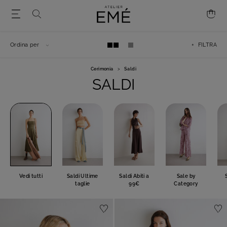
Ordina per
+ FILTRA
Cerimonia
>
Saldi
SALDI
Vedi tutti
Saldi Ultime
Saldi Abiti a
Sale by
taglie
99€
Category