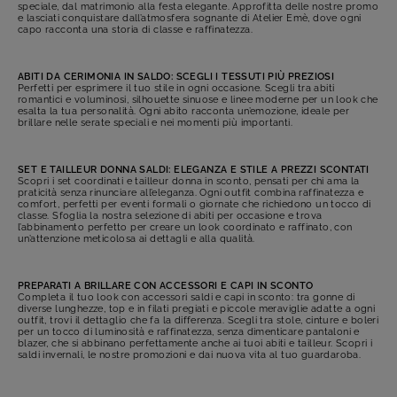
speciale, dal matrimonio alla festa elegante. Approfitta delle nostre promo
e lasciati conquistare dall’atmosfera sognante di Atelier Emè, dove ogni
capo racconta una storia di classe e raffinatezza.
ABITI DA CERIMONIA IN SALDO: SCEGLI I TESSUTI PIÙ PREZIOSI
Perfetti per esprimere il tuo stile in ogni occasione. Scegli tra abiti
romantici e voluminosi, silhouette sinuose e linee moderne per un look che
esalta la tua personalità. Ogni abito racconta un’emozione, ideale per
brillare nelle serate speciali e nei momenti più importanti.
SET E TAILLEUR DONNA SALDI: ELEGANZA E STILE A PREZZI SCONTATI
Scopri i set coordinati e tailleur donna in sconto, pensati per chi ama la
praticità senza rinunciare all’eleganza. Ogni outfit combina raffinatezza e
comfort, perfetti per eventi formali o giornate che richiedono un tocco di
classe. Sfoglia la nostra selezione di abiti per occasione e trova
l’abbinamento perfetto per creare un look coordinato e raffinato, con
un’attenzione meticolosa ai dettagli e alla qualità.
PREPARATI A BRILLARE CON ACCESSORI E CAPI IN SCONTO
Completa il tuo look con accessori saldi e capi in sconto: tra gonne di
diverse lunghezze, top e in filati pregiati e piccole meraviglie adatte a ogni
outfit, trovi il dettaglio che fa la differenza. Scegli tra stole, cinture e boleri
per un tocco di luminosità e raffinatezza, senza dimenticare pantaloni e
blazer, che si abbinano perfettamente anche ai tuoi abiti e tailleur. Scopri i
saldi invernali, le nostre promozioni e dai nuova vita al tuo guardaroba.