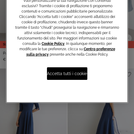
Vuoi personalizzare la tua navigazione con contenuti
esclusivi? Tramite i cookie di profilazione ti proporremo
contenuti e comunicazioni pubblicitarie personalizzate.
Cliccando “Accetta tutti i cookie” acconsenti all’utilizzo dei
cookie di profilazione, chiudendo invece questo banner
tramite il tasto “chiudi” proseguirai la navigazione e rimarranno
attivi solamente i cookie tecnici, indispensabili per il
funzionamento del sito. Per maggiori informazioni sui cookie
consulta la
Cookie Policy
. In qualunque momento, per
SUMMER SALE
SUMMER SALE
modificare le tue preferenze, clicca su
Centro preferenze
Pantaloni ampi
Blusa Kimono
sulla privacy
presente anche nella Cookie Policy.
-50%
-50%
€60,00
€120,00
€60,00
€120,00
Accetta tutti i cookie